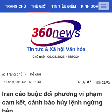
TRANG CHỦ
THẾ GIỚI
TIN TIÊU ĐIỂM
KINH DOANH
C
Togg
navig
Tin tức & Xã hội Văn hóa
Chủ nhật,
09/08/2026
-
15
:
10
:
25
Trang chủ
Thế giới
+
A
Thứ năm, 09/04/2026
|
11:43
A
|
-
A
Iran cáo buộc đối phương vi phạm
cam kết, cảnh báo hủy lệnh ngừng
bắn