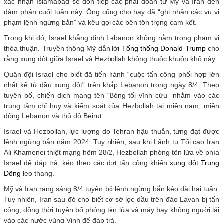
xác nhận Islamabad sẽ đón tiếp các phái đoàn từ Mỹ và Iran đến
đàm phán cuối tuần này. Ông cũng cho hay đã “ghi nhận các vụ vi
phạm lệnh ngừng bắn” và kêu gọi các bên tôn trọng cam kết.
Trong khi đó, Israel khẳng định Lebanon không nằm trong phạm vi
thỏa thuận. Truyền thông Mỹ dẫn lời
Tổng thống Donald Trump
cho
rằng xung đột giữa Israel và Hezbollah không thuộc khuôn khổ này.
Quân đội Israel cho biết đã tiến hành “cuộc tấn công phối hợp lớn
nhất kể từ đầu xung đột” trên khắp Lebanon trong ngày 8/4. Theo
tuyên bố, chiến dịch mang tên “Bóng tối vĩnh cửu” nhằm vào các
trung tâm chỉ huy và kiểm soát của Hezbollah tại miền nam, miền
đông Lebanon và thủ đô Beirut.
Israel và Hezbollah, lực lượng do Tehran hậu thuẫn, từng đạt được
lệnh ngừng bắn năm 2024. Tuy nhiên, sau khi Lãnh tụ Tối cao Iran
Ali Khamenei thiệt mạng hôm 28/2, Hezbollah phóng tên lửa về phía
Israel để đáp trả, kéo theo các đợt tấn công khiến
xung đột Trung
Đông
leo thang.
Mỹ và
Iran rạng sáng 8/4 tuyên bố lệnh ngừng bắn kéo dài hai tuần.
Tuy nhiên, Iran sau đó cho biết cơ sở lọc dầu trên đảo Lavan bị tấn
công, đồng thời tuyên bố phóng tên lửa và máy bay không người lái
vào các nước vùng Vịnh để đáp trả.