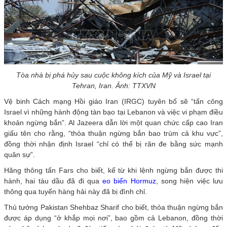
Tòa nhà bị phá hủy sau cuộc không kích của Mỹ và Israel tại
Tehran, Iran. Ảnh: TTXVN
Vệ binh Cách mạng Hồi giáo Iran (IRGC) tuyên bố sẽ “tấn công
Israel vì những hành động tàn bạo tại Lebanon và việc vi phạm điều
khoản ngừng bắn”. Al Jazeera dẫn lời một quan chức cấp cao Iran
giấu tên cho rằng, “thỏa thuận ngừng bắn bao trùm cả khu vực”,
đồng thời nhận định Israel “chỉ có thể bị răn đe bằng sức mạnh
quân sự”.
Hãng thông tấn Fars cho biết, kể từ khi lệnh ngừng bắn được thi
hành, hai tàu dầu đã đi qua
eo biển Hormuz
, song hiện việc lưu
thông qua tuyến hàng hải này đã bị đình chỉ.
Thủ tướng Pakistan Shehbaz Sharif cho biết, thỏa thuận ngừng bắn
được áp dụng “ở khắp mọi nơi”, bao gồm cả Lebanon, đồng thời