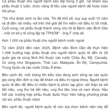
Ca phẫu thuật cho người bệnh kéo dài trong 2 giờ. Tái khám sau
phẫu thuật 3 tuần, chức năng đi tiểu của người bệnh đã hoàn toàn
hồi phục.
"Tôi như được sinh ra lần nữa. Tôi đã khổ sở, suy sụp suốt 15 năm
và đi đến rất nhiều nơi trên thế giới để tìm kiếm nơi điều trị tốt nhất.
Cuối cùng, nơi phẫu thuật thành công cho tôi là Bệnh viện Bình Dân
- một cơ sở y tế công lập tại TPHCM" - ông F chia sẻ.
Hơn 1.000 ca phẫu thuật cho người bệnh nước ngoài
Từ năm 2023 đến năm 2025, Bệnh viện Bình Dân đã thực hiện
1.096 trường hợp phẫu thuật cho người bệnh quốc tế đến từ 26
quốc gia và vùng lãnh thổ thuộc các nước Châu Âu, Mỹ, Canada,
Úc cũng như Singapore, Thái Lan, Malaysia, Ấn Độ, Campuchia,
Trung Quốc và các nước Châu Á khác.
Bên cạnh đó, một lượng lớn kiều bào đang sinh sống tại các quốc
gia cũng đến đơn vị này để khám và điều trị ngoại khoa. Người bệnh
quốc tế đến để điều trị nhiều bệnh lý phức tạp gồm: sỏi thận và sỏi
tiết niệu, ung thư hệ tiết niệu, ung thư tiêu hóa và nam khoa. Hầu
hết các trường hợp phẫu thuật được thực hiện bằng phương pháp
nội soi, phẫu thuật robot.
Bên cạnh đó, người bệnh quốc tế còn lựa chọn bệnh viện này để