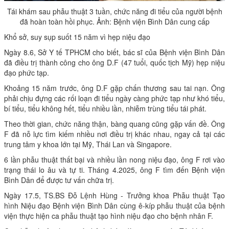
Tái khám sau phẫu thuật 3 tuần, chức năng đi tiểu của người bệnh
đã hoàn toàn hồi phục. Ảnh: Bệnh viện Bình Dân cung cấp
Khổ sở, suy sụp suốt 15 năm vì hẹp niệu đạo
Ngày 8.6, Sở Y tế TPHCM cho biết, bác sĩ của Bệnh viện Bình Dân
đã điều trị thành công cho ông D.F (47 tuổi, quốc tịch Mỹ) hẹp niệu
đạo phức tạp.
Khoảng 15 năm trước, ông D.F gặp chấn thương sau tai nạn. Ông
phải chịu đựng các rối loạn đi tiểu ngày càng phức tạp như khó tiểu,
bí tiểu, tiểu không hết, tiểu nhiều lần, nhiễm trùng tiểu tái phát.
Theo thời gian, chức năng thận, bàng quang cũng gặp vấn đề. Ông
F đã nỗ lực tìm kiếm nhiều nơi điều trị khác nhau, ngay cả tại các
trung tâm y khoa lớn tại Mỹ, Thái Lan và Singapore.
6 lần phẫu thuật thất bại và nhiều lần nong niệu đạo, ông F rơi vào
trạng thái lo âu và tự ti. Tháng 4.2025, ông F tìm đến Bệnh viện
Bình Dân để được tư vấn chữa trị.
Ngày 17.5, TS.BS Đỗ Lệnh Hùng - Trưởng khoa Phẫu thuật Tạo
hình Niệu đạo Bệnh viện Bình Dân cùng ê-kíp phẫu thuật của bệnh
viện thực hiện ca phẫu thuật tạo hình niệu đạo cho bệnh nhân F.