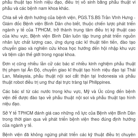
phẫu thuật tạo hình niệu đạo, điều trị vô sinh bằng phẫu thuật vi
phẫu và các bệnh nam khoa khác.
Chia sẻ về định hướng của bệnh viện, PGS.TS.BS Trần Vĩnh Hưng -
Giám đốc Bệnh viện Bình Dân cho biết, thuộc chiến lược phát triển
ngành y tế của TPHCM, trở thành trung tâm điều trị kỹ thuật cao
của khu vực, Bệnh viện Bình Dân luôn tập trung phát triển nguồn
nhân lực chất lượng cao, ứng dụng các kĩ thuật tiên tiến, đào tạo
chuyển giao và nghiên cứu khoa học hướng đến hội nhập khu vực
và tiệm cận thế giới trong ngoại khoa.
Đơn vị cũng nhiều lần cử các bác sĩ nhiều kinh nghiệm phẫu thuật
thị phạm tại Ấn Độ, chuyển giao kĩ thuật tạo hình niệu đạo tại Thái
Lan, Malaysia, phẫu thuật nội soi cắt thận tại Indonesia và phẫu
thuật robot điều trị ung thư đại trực tràng tại Philippines.
Các bác sĩ từ các nước trong khu vực, Mỹ và Úc cũng đến bệnh
viện để được đào tạo về phẫu thuật nội soi và phẫu thuật tạo hình
niệu đạo.
Sở Y tế TPHCM đánh giá cao những nỗ lực của Bệnh viện Bình Dân
trong thời gian qua về phát triển bệnh viện theo đúng định hướng
của ngành y tế.
Bệnh viện đã không ngừng phát triển các kỹ thuật điều trị chuyên