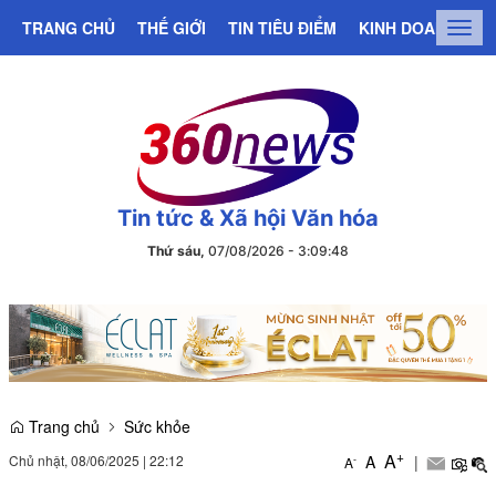
TRANG CHỦ
THẾ GIỚI
TIN TIÊU ĐIỂM
KINH DOANH
C
Togg
navig
Tin tức & Xã hội Văn hóa
Thứ sáu,
07/08/2026
-
3
:
09
:
48
Trang chủ
Sức khỏe
+
A
Chủ nhật, 08/06/2025
|
22:12
A
|
-
A