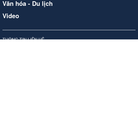
Văn hóa - Du lịch
Video
THÔNG TIN LIÊN HỆ
Công ty Cổ phần Carvill Việt Nam
Giấy phép số 310/GP-SVHTT do Sở Văn hóa và Thể thao Hà Nội
cấp lần đầu ngày 17/11/2017, sửa đổi, bổ sung lần thứ 4, ngày
26/05/2026
Địa chỉ: Tầng 10, Tòa nhà Ladeco, số 266 phố Đội Cấn, Phường
Ngọc Hà, Thành phố Hà Nội
ĐT:
024 62541423
Phụ trách nội dung trang thông tin điện tử tổng hợp:
Bà Nguyễn
Thanh Hà -Tổng Giám đốc
Email:
media-booking@carvill-vietnam.com
Website:
http://carvill-vietnam.com/