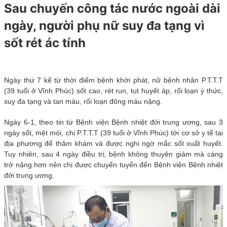
Sau chuyến công tác nước ngoài dài
ngày, người phụ nữ suy đa tạng vì
sốt rét ác tính
Ngày thứ 7 kể từ thời điểm bệnh khởi phát, nữ bệnh nhân P.T.T.T
(39 tuổi ở Vĩnh Phúc) sốt cao, rét run, tụt huyết áp, rối loạn ý thức,
suy đa tạng và tan máu, rối loạn đông máu nặng.
Ngày 6-1, theo tin từ Bệnh viện Bệnh nhiệt đới trung ương, sau 3
ngày sốt, mệt mỏi, chị P.T.T.T (39 tuổi ở Vĩnh Phúc) tới cơ sở y tế tại
địa phương để thăm khám và được nghi ngờ mắc sốt xuất huyết.
Tuy nhiên, sau 4 ngày điều trị, bệnh không thuyên giảm mà càng
trở nặng hơn nên chị được chuyển tuyến đến Bệnh viện Bệnh nhiệt
đới trung ương.