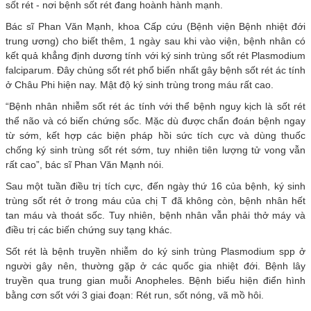
sốt rét - nơi bệnh sốt rét đang hoành hành mạnh.
Bác sĩ Phan Văn Mạnh, khoa Cấp cứu (Bệnh viện Bệnh nhiệt đới
trung ương) cho biết thêm, 1 ngày sau khi vào viện, bệnh nhân có
kết quả khẳng định dương tính với ký sinh trùng sốt rét Plasmodium
falciparum. Đây chủng sốt rét phổ biến nhất gây bệnh sốt rét ác tính
ở Châu Phi hiện nay. Mật độ ký sinh trùng trong máu rất cao.
“Bệnh nhân nhiễm sốt rét ác tính với thể bệnh nguy kịch là sốt rét
thể não và có biến chứng sốc. Mặc dù được chẩn đoán bệnh ngay
từ sớm, kết hợp các biện pháp hồi sức tích cực và dùng thuốc
chống ký sinh trùng sốt rét sớm, tuy nhiên tiên lượng tử vong vẫn
rất cao”, bác sĩ Phan Văn Mạnh nói.
Sau một tuần điều trị tích cực, đến ngày thứ 16 của bệnh, ký sinh
trùng sốt rét ở trong máu của chị T đã không còn, bệnh nhân hết
tan máu và thoát sốc. Tuy nhiên, bệnh nhân vẫn phải thở máy và
điều trị các biến chứng suy tạng khác.
Sốt rét là bệnh truyền nhiễm do ký sinh trùng Plasmodium spp ở
người gây nên, thường gặp ở các quốc gia nhiệt đới. Bệnh lây
truyền qua trung gian muỗi Anopheles. Bệnh biểu hiện điển hình
bằng cơn sốt với 3 giai đoạn: Rét run, sốt nóng, vã mồ hôi.