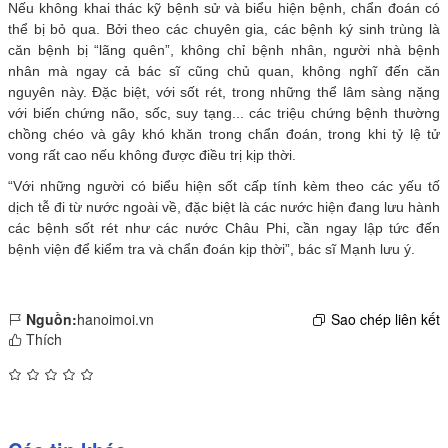
Nếu không khai thác kỹ bệnh sử và biểu hiện bệnh, chẩn đoán có
thể bị bỏ qua. Bởi theo các chuyên gia, các bệnh ký sinh trùng là
căn bệnh bị “lãng quên”, không chỉ bệnh nhân, người nhà bệnh
nhân mà ngay cả bác sĩ cũng chủ quan, không nghĩ đến căn
nguyên này. Đặc biệt, với sốt rét, trong những thể lâm sàng nặng
với biến chứng não, sốc, suy tạng... các triệu chứng bệnh thường
chồng chéo và gây khó khăn trong chẩn đoán, trong khi tỷ lệ tử
vong rất cao nếu không được điều trị kịp thời.
“Với những người có biểu hiện sốt cấp tính kèm theo các yếu tố
dịch tễ đi từ nước ngoài về, đặc biệt là các nước hiện đang lưu hành
các bệnh sốt rét như các nước Châu Phi, cần ngay lập tức đến
bệnh viện để kiểm tra và chẩn đoán kịp thời”, bác sĩ Mạnh lưu ý.
Nguồn:
hanoimoi.vn
Sao chép liên kết
Thích