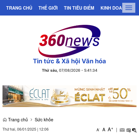
TRANG CHỦ
THẾ GIỚI
TIN TIÊU ĐIỂM
KINH DOANH
C
Togg
navig
Tin tức & Xã hội Văn hóa
Thứ sáu,
07/08/2026
-
5
:
41
:
34
Trang chủ
Sức khỏe
+
A
Thứ hai, 06/01/2025
|
12:06
A
|
-
A