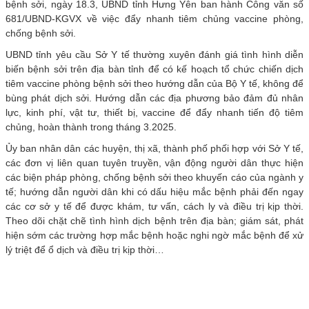
bệnh sởi, ngày 18.3, UBND tỉnh Hưng Yên ban hành Công văn số
681/UBND-KGVX về việc đẩy nhanh tiêm chủng vaccine phòng,
chống bệnh sởi.
UBND tỉnh yêu cầu Sở Y tế thường xuyên đánh giá tình hình diễn
biến bệnh sởi trên địa bàn tỉnh để có kế hoạch tổ chức chiến dịch
tiêm vaccine phòng bệnh sởi theo hướng dẫn của Bộ Y tế, không để
bùng phát dịch sởi. Hướng dẫn các địa phương bảo đảm đủ nhân
lực, kinh phí, vật tư, thiết bị, vaccine để đẩy nhanh tiến độ tiêm
chủng, hoàn thành trong tháng 3.2025.
Ủy ban nhân dân các huyện, thị xã, thành phố phối hợp với Sở Y tế,
các đơn vị liên quan tuyên truyền, vận động người dân thực hiện
các biện pháp phòng, chống bệnh sởi theo khuyến cáo của ngành y
tế; hướng dẫn người dân khi có dấu hiệu mắc bệnh phải đến ngay
các cơ sở y tế để được khám, tư vấn, cách ly và điều trị kịp thời.
Theo dõi chặt chẽ tình hình dịch bệnh trên địa bàn; giám sát, phát
hiện sớm các trường hợp mắc bệnh hoặc nghi ngờ mắc bệnh để xử
lý triệt để ổ dịch và điều trị kịp thời…