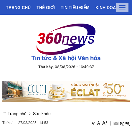
TRANG CHỦ
THẾ GIỚI
TIN TIÊU ĐIỂM
KINH DOANH
C
Togg
navig
Tin tức & Xã hội Văn hóa
Thứ bảy,
08/08/2026
-
16
:
40
:
37
Trang chủ
Sức khỏe
+
A
Thứ năm, 27/03/2025
|
14:53
A
|
-
A