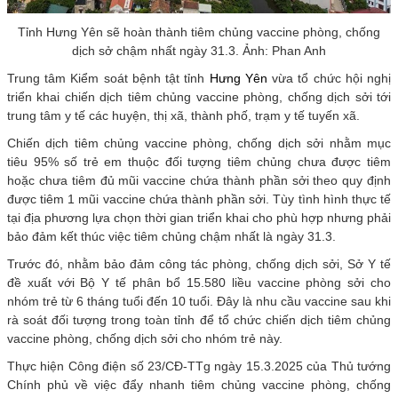
Tỉnh Hưng Yên sẽ hoàn thành tiêm chủng vaccine phòng, chống
dịch sở chậm nhất ngày 31.3. Ảnh: Phan Anh
Trung tâm Kiểm soát bệnh tật tỉnh
Hưng Yên
vừa tổ chức hội nghị
triển khai chiến dịch tiêm chủng vaccine phòng, chống dịch sởi tới
trung tâm y tế các huyện, thị xã, thành phố, trạm y tế tuyến xã.
Chiến dịch tiêm chủng vaccine phòng, chống dịch sởi nhằm mục
tiêu 95% số trẻ em thuộc đối tượng tiêm chủng chưa được tiêm
hoặc chưa tiêm đủ mũi vaccine chứa thành phần sởi theo quy định
được tiêm 1 mũi vaccine chứa thành phần sởi. Tùy tình hình thực tế
tại địa phương lựa chọn thời gian triển khai cho phù hợp nhưng phải
bảo đảm kết thúc việc tiêm chủng chậm nhất là ngày 31.3.
Trước đó, nhằm bảo đảm công tác phòng, chống dịch sởi, Sở Y tế
đề xuất với Bộ Y tế phân bổ 15.580 liều vaccine phòng sởi cho
nhóm trẻ từ 6 tháng tuổi đến 10 tuổi. Đây là nhu cầu vaccine sau khi
rà soát đối tượng trong toàn tỉnh để tổ chức chiến dịch tiêm chủng
vaccine phòng, chống dịch sởi cho nhóm trẻ này.
Thực hiện Công điện số 23/CÐ-TTg ngày 15.3.2025 của Thủ tướng
Chính phủ về việc đẩy nhanh tiêm chủng vaccine phòng, chống