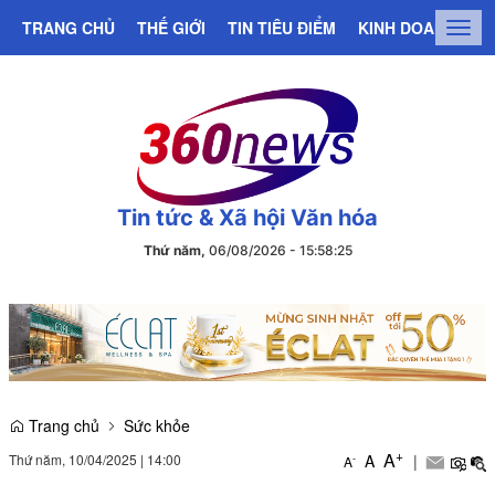
TRANG CHỦ
THẾ GIỚI
TIN TIÊU ĐIỂM
KINH DOANH
C
Togg
navig
Tin tức & Xã hội Văn hóa
Thứ năm,
06/08/2026
-
15
:
58
:
25
Trang chủ
Sức khỏe
+
A
Thứ năm, 10/04/2025
|
14:00
A
|
-
A