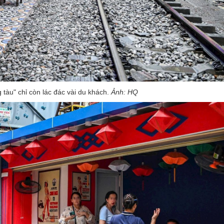
tàu" chỉ còn lác đác vài du khách.
Ảnh: HQ