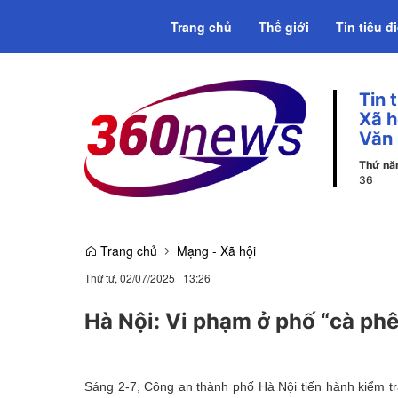
Trang chủ
Thế giới
Tin tiêu đ
Tin 
Emagazine
Xã h
Văn
Thứ n
38
Trang chủ
Mạng - Xã hội
Thứ tư, 02/07/2025
|
13:26
Hà Nội: Vi phạm ở phố “cà ph
Sáng 2-7, Công an thành phố Hà Nội tiến hành kiểm t