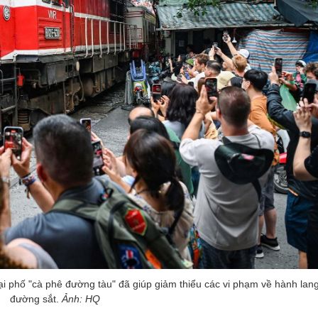
 tại phố "cà phê đường tàu" đã giúp giảm thiểu các vi phạm về hành lan
đường sắt.
Ảnh: HQ