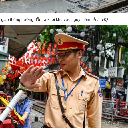
 giao thông hướng dẫn ra khỏi khu vực nguy hiểm.
Ảnh: HQ