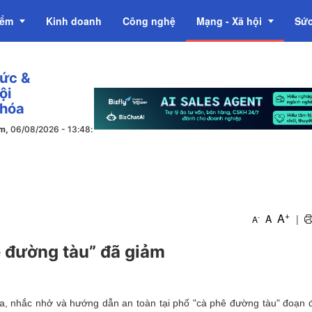
iểm
Kinh doanh
Công nghệ
Mạng - Xã hội
Sức
tức &
OCOP
ội
 hóa
ăm,
06/08/2026
-
13
:
48
:
+
A
A
|
-
A
ê đường tàu” đã giảm
ra, nhắc nhở và hướng dẫn an toàn tại phố "cà phê đường tàu" đoạn 