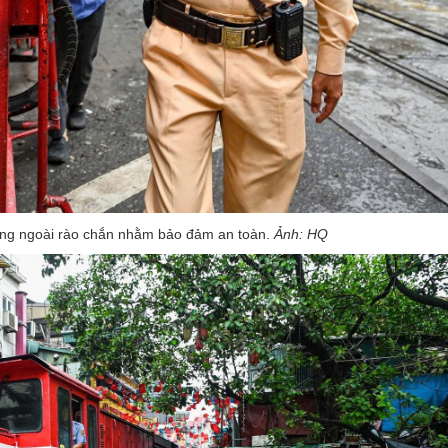
ng ngoài rào chắn nhằm bảo đảm an toàn.
Ảnh: HQ