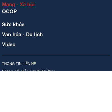
Mạng - Xã hội
OCOP
Sức khỏe
Văn hóa - Du lịch
Video
THÔNG TIN LIÊN HỆ
Công ty Cổ phần Carvill Việt Nam
Giấy phép số 310/GP-SVHTT do Sở Văn hóa và Thể thao Hà Nội
cấp lần đầu ngày 17/11/2017, sửa đổi, bổ sung lần thứ 4, ngày
26/05/2026
Địa chỉ: Tầng 10, Tòa nhà Ladeco, số 266 phố Đội Cấn, Phường
Ngọc Hà, Thành phố Hà Nội
ĐT:
024 62541423