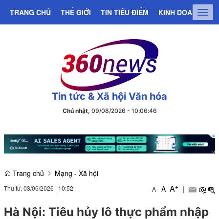
TRANG CHỦ
THẾ GIỚI
TIN TIÊU ĐIỂM
KINH DOANH
C
Togg
navig
Tin tức & Xã hội Văn hóa
Chủ nhật,
09/08/2026
-
10
:
06
:
46
Trang chủ
Mạng - Xã hội
+
A
Thứ tư, 03/06/2026
|
10:52
A
|
-
A
Hà Nội: Tiêu hủy lô thực phẩm nhập