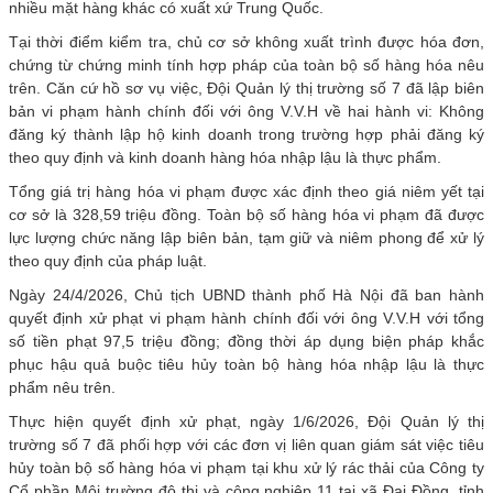
nhiều mặt hàng khác có xuất xứ Trung Quốc.
Tại thời điểm kiểm tra, chủ cơ sở không xuất trình được hóa đơn,
chứng từ chứng minh tính hợp pháp của toàn bộ số hàng hóa nêu
trên. Căn cứ hồ sơ vụ việc, Đội Quản lý thị trường số 7 đã lập biên
bản vi phạm hành chính đối với ông V.V.H về hai hành vi: Không
đăng ký thành lập hộ kinh doanh trong trường hợp phải đăng ký
theo quy định và kinh doanh hàng hóa nhập lậu là thực phẩm.
Tổng giá trị hàng hóa vi phạm được xác định theo giá niêm yết tại
cơ sở là 328,59 triệu đồng. Toàn bộ số hàng hóa vi phạm đã được
lực lượng chức năng lập biên bản, tạm giữ và niêm phong để xử lý
theo quy định của pháp luật.
Ngày 24/4/2026, Chủ tịch UBND thành phố Hà Nội đã ban hành
quyết định xử phạt vi phạm hành chính đối với ông V.V.H với tổng
số tiền phạt 97,5 triệu đồng; đồng thời áp dụng biện pháp khắc
phục hậu quả buộc tiêu hủy toàn bộ hàng hóa nhập lậu là thực
phẩm nêu trên.
Thực hiện quyết định xử phạt, ngày 1/6/2026, Đội Quản lý thị
trường số 7 đã phối hợp với các đơn vị liên quan giám sát việc tiêu
hủy toàn bộ số hàng hóa vi phạm tại khu xử lý rác thải của Công ty
Cổ phần Môi trường đô thị và công nghiệp 11 tại xã Đại Đồng, tỉnh