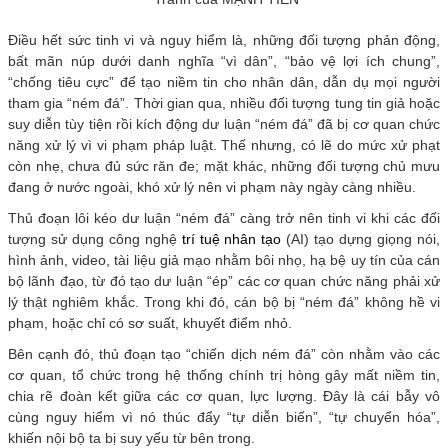
Điều hết sức tinh vi và nguy hiểm là, những đối tượng phản động,
bất mãn núp dưới danh nghĩa “vì dân”, “bảo vệ lợi ích chung”,
“chống tiêu cực” để tạo niềm tin cho nhân dân, dẫn dụ mọi người
tham gia “ném đá”. Thời gian qua, nhiều đối tượng tung tin giả hoặc
suy diễn tùy tiện rồi kích động dư luận “ném đá” đã bị cơ quan chức
năng xử lý vì vi phạm pháp luật. Thế nhưng, có lẽ do mức xử phạt
còn nhẹ, chưa đủ sức răn đe; mặt khác, những đối tượng chủ mưu
đang ở nước ngoài, khó xử lý nên vi phạm này ngày càng nhiều.
Thủ đoạn lôi kéo dư luận “ném đá” càng trở nên tinh vi khi các đối
tượng sử dụng công nghệ
trí tuệ nhân tạo
(AI) tạo dựng giọng nói,
hình ảnh, video, tài liệu giả mạo nhằm bôi nhọ, hạ bệ uy tín của cán
bộ lãnh đạo, từ đó tạo dư luận “ép” các cơ quan chức năng phải xử
lý thật nghiêm khắc. Trong khi đó, cán bộ bị “ném đá” không hề vi
phạm, hoặc chỉ có sơ suất, khuyết điểm nhỏ.
Bên cạnh đó, thủ đoạn tạo “chiến dịch ném đá” còn nhằm vào các
cơ quan, tổ chức trong hệ thống chính trị hòng gây mất niềm tin,
chia rẽ đoàn kết giữa các cơ quan, lực lượng. Đây là cái bẫy vô
cùng nguy hiểm vì nó thúc đẩy “tự diễn biến”, “tự chuyển hóa”,
khiến nội bộ ta bị suy yếu từ bên trong.