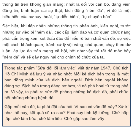
thông tin trên không gian mạng; nhất là đối với cán bộ, đảng viên
đăng tin, bình luận sai sự thật, kích động “ném đá”, vì đó là một
biểu hiện của sự suy thoái, “tự diễn biến”, “tự chuyển hóa”.
Đặc biệt, khi tiếp nhận những thông tin phản ánh, kiến nghị, trước
những sự việc bị “ném đá”, các cấp lãnh đạo và cơ quan chức năng
phải cẩn trọng xem xét thấu đáo để hiểu rõ bản chất vấn đề, sự việc
một cách khách quan; tránh xử lý vội vàng, chủ quan, chạy theo dư
luận, áp lực ảo trên mạng xã hội, bởi như vậy thì rất dễ mắc bẫy
“ném đá” và sẽ gây nguy hại cho chính tổ chức của ta.
Trong tác phẩm "Sửa đổi lối làm việc" viết từ năm 1947, Chủ tịch
Hồ Chí Minh đã lưu ý và nhắc nhở: Mỗi kẻ địch bên trong là một
bạn đồng minh của kẻ địch bên ngoài. Địch bên ngoài không
đáng sợ. Địch bên trong đáng sợ hơn, vì nó phá hoại từ trong phá
ra. Vì vậy, ta phải ra sức đề phòng những kẻ địch đó, phải chữa
hết những chứng bệnh đó.
Gặp mỗi vấn đề, ta phải đặt câu hỏi: Vì sao có vấn đề này? Xử trí
như thế này, kết quả sẽ ra sao? Phải suy tính kỹ lưỡng. Chớ hấp
tấp, chớ làm bừa, chớ làm liều. Chớ gặp sao làm vậy...