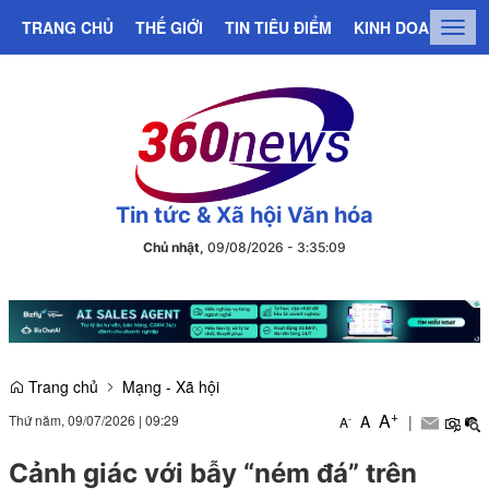
TRANG CHỦ
THẾ GIỚI
TIN TIÊU ĐIỂM
KINH DOANH
C
Togg
navig
Tin tức & Xã hội Văn hóa
Chủ nhật,
09/08/2026
-
3
:
35
:
09
Trang chủ
Mạng - Xã hội
+
A
Thứ năm, 09/07/2026
|
09:29
A
|
-
A
Cảnh giác với bẫy “ném đá” trên