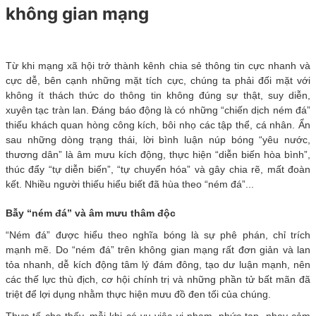
không gian mạng
Từ khi mạng xã hội trở thành kênh chia sẻ thông tin cực nhanh và
cực dễ, bên cạnh những mặt tích cực, chúng ta phải đối mặt với
không ít thách thức do thông tin không đúng sự thật, suy diễn,
xuyên tạc tràn lan. Đáng báo động là có những “chiến dịch ném đá”
thiếu khách quan hòng công kích, bôi nhọ các tập thể, cá nhân. Ẩn
sau những dòng trạng thái, lời bình luận núp bóng “yêu nước,
thương dân” là âm mưu kích động, thực hiện “diễn biến hòa bình”,
thúc đẩy “tự diễn biến”, “tự chuyển hóa” và gây chia rẽ, mất đoàn
kết. Nhiều người thiếu hiểu biết đã hùa theo “ném đá”...
Bẫy “ném đá” và âm mưu thâm độc
“Ném đá” được hiểu theo nghĩa bóng là sự phê phán, chỉ trích
mạnh mẽ. Do “ném đá” trên không gian mạng rất đơn giản và lan
tỏa nhanh, dễ kích động tâm lý đám đông, tạo dư luận mạnh, nên
các thế lực thù địch, cơ hội chính trị và những phần tử bất mãn đã
triệt để lợi dụng nhằm thực hiện mưu đồ đen tối của chúng.