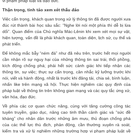
vi phạm pháp luật và đạo đức.
Thận trọng, tỉnh táo xem xét thấu đáo
Việc cẩn trọng, khách quan trong xử lý thông tin đã được người xưa
đúc rút thành bài học sâu sắc: “Nghe lời nói một phía thì dễ bị lừa
dối”. Quan điểm của Chủ nghĩa Mác-Lênin khi xem xét mọi sự vật,
hiện tượng, vấn đề là phải khách quan, toàn diện, lịch sử, cụ thể và
phát triển.
Để không mắc bẫy “ném đá” như đã nêu trên, trước hết mọi người
cần nhận rõ sự nguy hại của những thông tin sai trái, thổi phồng,
kích động chống phá; phải hết sức cảnh giác khi tiếp nhận các
thông tin, sự việc; thực sự cẩn trọng, cân nhắc kỹ lưỡng trước khi
nói, viết và hành động, nhất là trước khi đăng tải, chia sẻ, bình luận,
nhấn like trên mạng xã hội. Thực hiện nghiêm các quy định của
pháp luật về thông tin trên không gian mạng và các quy tắc ứng xử,
văn hóa, đạo đức.
Về phía các cơ quan chức năng, cùng với tăng cường công tác
tuyên truyền, giáo dục, nâng cao tinh thần cảnh giác và “sức đề
kháng” cho nhân dân trước những âm mưu, thủ đoạn chống phá
của các thế lực thù địch, phản động, cần thường xuyên rà soát,
kiểm tra và xử lý nghiêm những trường hợp vi phạm pháp luật về