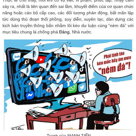
Thực tế cho thấy, mỗi khi có vụ việc vi phạm, phức tạp, nhạy cảm
xảy ra, nhất là liên quan đến sai lầm, khuyết điểm của cơ quan chức
năng hoặc cán bộ cấp cao, các đối tượng phản động, bất mãn lập
tức dùng thủ đoạn thổi phồng, suy diễn, xuyên tạc, dàn dựng các
kịch bản truyền thông bẩn nhằm lôi kéo dư luận cùng “ném đá” với
mục tiêu chung là chống phá
Đảng
, Nhà nước.
Tranh của MẠNH TIẾN