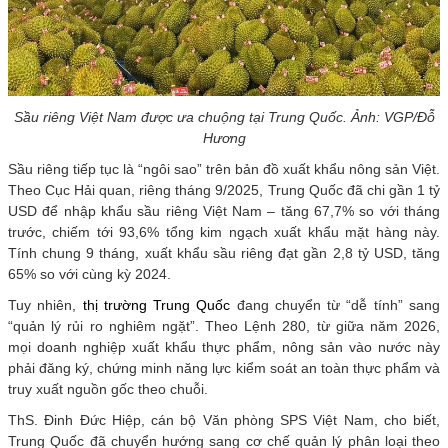
Sầu riêng Việt Nam được ưa chuộng tại Trung Quốc. Ảnh: VGP/Đỗ
Hương
Sầu riêng tiếp tục là “ngôi sao” trên bản đồ xuất khẩu nông sản Việt.
Theo Cục Hải quan, riêng tháng 9/2025, Trung Quốc đã chi gần 1 tỷ
USD để nhập khẩu sầu riêng Việt Nam – tăng 67,7% so với tháng
trước, chiếm tới 93,6% tổng kim ngạch xuất khẩu mặt hàng này.
Tính chung 9 tháng, xuất khẩu sầu riêng đạt gần 2,8 tỷ USD, tăng
65% so với cùng kỳ 2024.
Tuy nhiên,
thị trường Trung Quốc
đang chuyển từ “dễ tính” sang
“quản lý rủi ro nghiêm ngặt”. Theo Lệnh 280, từ giữa năm 2026,
mọi doanh nghiệp xuất khẩu thực phẩm, nông sản vào nước này
phải đăng ký, chứng minh năng lực kiểm soát an toàn thực phẩm và
truy xuất nguồn gốc theo chuỗi.
ThS. Đinh Đức Hiệp, cán bộ Văn phòng SPS Việt Nam, cho biết,
Trung Quốc đã chuyển hướng sang cơ chế quản lý phân loại theo