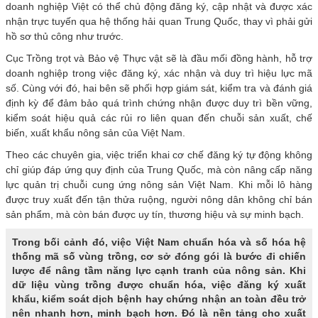
doanh nghiệp Việt có thể chủ động đăng ký, cập nhật và được xác
nhận trực tuyến qua hệ thống hải quan Trung Quốc, thay vì phải gửi
hồ sơ thủ công như trước.
Cục Trồng trọt và Bảo vệ Thực vật sẽ là đầu mối đồng hành, hỗ trợ
doanh nghiệp trong việc đăng ký, xác nhận và duy trì hiệu lực mã
số. Cùng với đó, hai bên sẽ phối hợp giám sát, kiểm tra và đánh giá
định kỳ để đảm bảo quá trình chứng nhận được duy trì bền vững,
kiểm soát hiệu quả các rủi ro liên quan đến chuỗi sản xuất, chế
biến, xuất khẩu nông sản của Việt Nam.
Theo các chuyên gia, việc triển khai cơ chế đăng ký tự động không
chỉ giúp đáp ứng quy định của Trung Quốc, mà còn nâng cấp năng
lực quản trị chuỗi cung ứng nông sản Việt Nam. Khi mỗi lô hàng
được truy xuất đến tận thửa ruộng, người nông dân không chỉ bán
sản phẩm, mà còn bán được uy tín, thương hiệu và sự minh bạch.
Trong bối cảnh đó, việc Việt Nam chuẩn hóa và số hóa hệ
thống mã số vùng trồng, cơ sở đóng gói là bước đi chiến
lược để nâng tầm năng lực cạnh tranh của nông sản. Khi
dữ liệu vùng trồng được chuẩn hóa, việc đăng ký xuất
khẩu, kiểm soát dịch bệnh hay chứng nhận an toàn đều trở
nên nhanh hơn, minh bạch hơn. Đó là nền tảng cho xuất