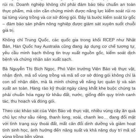
rủi ro. Doanh nghiệp không chỉ phải đảm bảo tiêu chuẩn an toàn
thực phẩm, mà còn cần chứng minh được năng lực kiểm soát rủi ro
tại từng vùng trồng và cơ sở đóng gói. Đây là bước kiểm soát từ gốc
– đảm bảo sản phẩm nông nghiệp được giám sát xuyên suốt chuỗi
giá trị.
Không chỉ Trung Quốc, các quốc gia trong khối RCEP như Nhật
Bản, Hàn Quốc hay Australia cũng đang áp dụng cơ chế tương tự,
yêu cầu minh bạch thông tin truy xuất nguồn gốc, kiểm soát dịch
bệnh và chứng nhận sản xuất sạch.
Bà Nguyễn Thị Bích Ngọc, Phó Viện trưởng Viện Bảo vệ thực vật,
nhận định, mã số vùng trồng và mã số cơ sở đóng gói không chỉ là
con số nhận diện, mà là minh chứng về năng lực quản lý và sản
xuất an toàn. Hàng rào kỹ thuật ngày càng khắt khe buộc chúng ta
phải chuẩn hóa ngay từ khâu đất, nước, giống đến quy trình canh
tác, thu hoạch và đóng gói.
Theo các khảo sát của Viện Bảo vệ thực vật, nhiều vùng cây ăn quả
chủ lực như sầu riêng, thanh long, xoài, chanh leo… đang đối mặt
với tình trạng suy thoái đất, mất cân đối dinh dưỡng và giảm hoạt
tính sinh học, ảnh hưởng đến năng suất và khả năng duy trì mã số
vùng trồng bền vững.