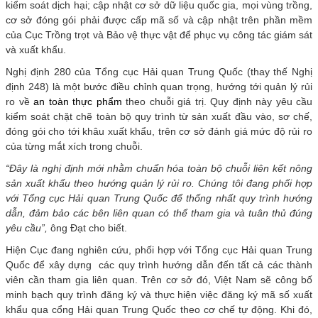
kiểm soát dịch hại; cập nhật cơ sở dữ liệu quốc gia, mọi vùng trồng,
cơ sở đóng gói phải được cấp mã số và cập nhật trên phần mềm
của Cục Trồng trọt và Bảo vệ thực vật để phục vụ công tác giám sát
và xuất khẩu.
Nghị định 280 của Tổng cục Hải quan Trung Quốc (thay thế Nghị
định 248) là một bước điều chỉnh quan trọng, hướng tới quản lý rủi
ro về
an toàn thực phẩm
theo chuỗi giá trị. Quy định này yêu cầu
kiểm soát chặt chẽ toàn bộ quy trình từ sản xuất đầu vào, sơ chế,
đóng gói cho tới khâu xuất khẩu, trên cơ sở đánh giá mức độ rủi ro
của từng mắt xích trong chuỗi.
“Đây là nghị định mới nhằm chuẩn hóa toàn bộ chuỗi liên kết nông
sản xuất khẩu theo hướng quản lý rủi ro. Chúng tôi đang phối hợp
với Tổng cục Hải quan Trung Quốc để thống nhất quy trình hướng
dẫn, đảm bảo các bên liên quan có thể tham gia và tuân thủ đúng
yêu cầu”,
ông Đạt cho biết.
Hiện Cục đang nghiên cứu, phối hợp với Tổng cục Hải quan Trung
Quốc để xây dựng các quy trình hướng dẫn đến tất cả các thành
viên cần tham gia liên quan. Trên cơ sở đó, Việt Nam sẽ công bố
minh bạch quy trình đăng ký và thực hiện việc đăng ký mã số xuất
khẩu qua cổng Hải quan Trung Quốc theo cơ chế tự động. Khi đó,