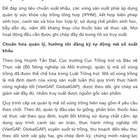
Để đáp ứng tiêu chuẩn xuất khẩu, các vùng sản xuất phải áp dụng
quản lý sức khỏe cây trồng tổng hợp (IPHM), kết hợp biện pháp
sinh học, canh tác và hóa học hợp lý; sử dụng chế phẩm sinh học,
bẫy dẫn dụ, nấm đối kháng thay cho thuốc bảo vệ thực vật. Mọi
hoạt động đều cần được ghi chép đầy đủ trong hồ sơ truy xuất.
Chuẩn hóa quản lý, hướng tới đăng ký tự động mã số xuất
khẩu
Theo ông Huỳnh Tấn Đạt, Cục trưởng Cục Trồng trọt và Bảo vệ
Thực vật (Bộ Nông nghiệp và Môi trường), quản lý mã số vùng
trồng đã được thể chế hóa trong Luật Trồng trọt. Mã số vùng trồng
là mã định danh của vùng sản xuất tuân thủ quy trình thực hành
nông nghiệp tốt (VietGAP, GlobalGAP), được theo dõi, ghi chép và
giám sát đầy đủ, nhằm truy xuất được nguồn gốc sản phẩm.
Quy trình cấp và quản lý mã số vùng trồng hiện nay gồm 4 yêu cầu
then chốt. Theo đó, quản lý đầu vào từ giống, phân bón, thuốc bảo
vệ thực vật theo quy định, tuyệt đối không sử dụng chất cấm; áp
dụng quy trình canh tác an toàn, thực hành nông nghiệp tốt
(VietGAP, GlobalGAP) xuyên suốt từ trồng, thu hoạch đến tiêu thụ;
theo dõi sinh vật gây hại, ghi chép định kỳ, chứng minh năng lực