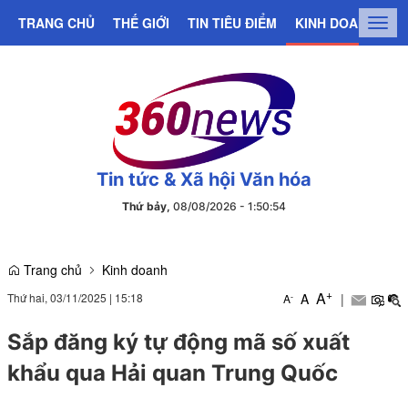
TRANG CHỦ
THẾ GIỚI
TIN TIÊU ĐIỂM
KINH DOANH
C
Togg
navig
Tin tức & Xã hội Văn hóa
Thứ bảy,
08/08/2026
-
1
:
50
:
54
Trang chủ
Kinh doanh
+
A
Thứ hai, 03/11/2025
|
15:18
A
|
-
A
Sắp đăng ký tự động mã số xuất
khẩu qua Hải quan Trung Quốc