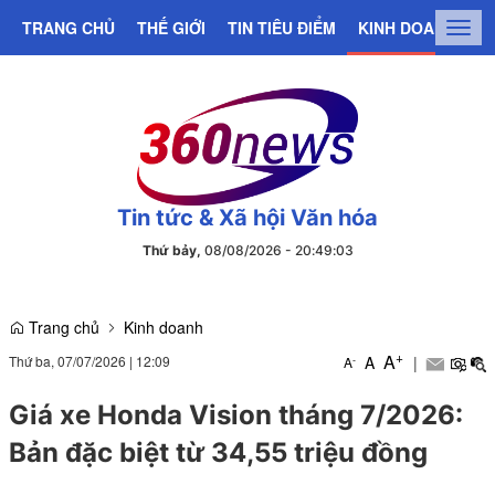
TRANG CHỦ
THẾ GIỚI
TIN TIÊU ĐIỂM
KINH DOANH
C
Togg
navig
Tin tức & Xã hội Văn hóa
Thứ bảy,
08/08/2026
-
20
:
49
:
03
Trang chủ
Kinh doanh
+
A
Thứ ba, 07/07/2026
|
12:09
A
|
-
A
Giá xe Honda Vision tháng 7/2026:
Bản đặc biệt từ 34,55 triệu đồng