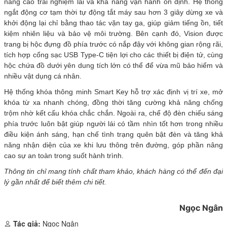
nâng cao trải nghiệm lái và khả năng vận hành ổn định. Hệ thống
ngắt động cơ tạm thời tự động tắt máy sau hơn 3 giây dừng xe và
khởi động lại chỉ bằng thao tác vặn tay ga, giúp giảm tiếng ồn, tiết
kiệm nhiên liệu và bảo vệ môi trường. Bên cạnh đó, Vision được
trang bị hộc đựng đồ phía trước có nắp đậy với không gian rộng rãi,
tích hợp cổng sạc USB Type-C tiện lợi cho các thiết bị điện tử, cùng
hộc chứa đồ dưới yên dung tích lớn có thể để vừa mũ bảo hiểm và
nhiều vật dụng cá nhân.
Hệ thống khóa thông minh Smart Key hỗ trợ xác định vị trí xe, mở
khóa từ xa nhanh chóng, đồng thời tăng cường khả năng chống
trộm nhờ kết cấu khóa chắc chắn. Ngoài ra, chế độ đèn chiếu sáng
phía trước luôn bật giúp người lái có tầm nhìn tốt hơn trong nhiều
điều kiện ánh sáng, hạn chế tình trạng quên bật đèn và tăng khả
năng nhận diện của xe khi lưu thông trên đường, góp phần nâng
cao sự an toàn trong suốt hành trình.
Thông tin chỉ mang tính chất tham khảo, khách hàng có thể đến đại
lý gần nhất để biết thêm chi tiết.
Ngọc Ngân
Tác giả:
Ngọc Ngân