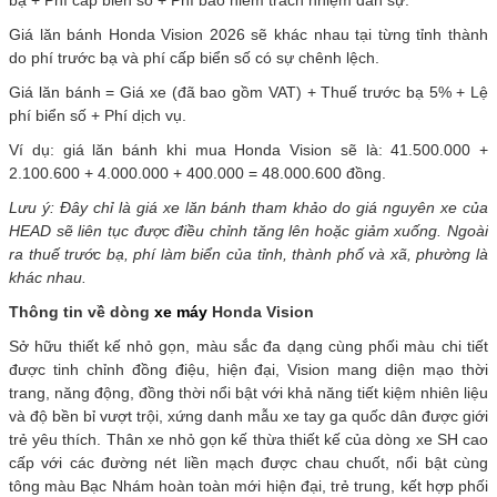
Giá lăn bánh Honda Vision 2026 sẽ khác nhau tại từng tỉnh thành
do phí trước bạ và phí cấp biển số có sự chênh lệch.
Giá lăn bánh = Giá xe (đã bao gồm VAT) + Thuế trước bạ 5% + Lệ
phí biển số + Phí dịch vụ.
Ví dụ: giá lăn bánh khi mua Honda Vision sẽ là: 41.500.000 +
2.100.600 + 4.000.000 + 400.000 = 48.000.600 đồng.
Lưu ý: Đây chỉ là giá xe lăn bánh tham khảo do giá nguyên xe của
HEAD sẽ liên tục được điều chỉnh tăng lên hoặc giảm xuống. Ngoài
ra thuế trước bạ, phí làm biển của tỉnh, thành phố và xã, phường là
khác nhau.
Thông tin về dòng
xe máy
Honda Vision
Sở hữu thiết kế nhỏ gọn, màu sắc đa dạng cùng phối màu chi tiết
được tinh chỉnh đồng điệu, hiện đại, Vision mang diện mạo thời
trang, năng động, đồng thời nổi bật với khả năng tiết kiệm nhiên liệu
và độ bền bỉ vượt trội, xứng danh mẫu xe tay ga quốc dân được giới
trẻ yêu thích. Thân xe nhỏ gọn kế thừa thiết kế của dòng xe SH cao
cấp với các đường nét liền mạch được chau chuốt, nổi bật cùng
tông màu Bạc Nhám hoàn toàn mới hiện đại, trẻ trung, kết hợp phối