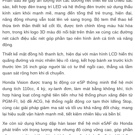
Phần đầu xe gây ấn tượng với các đường nét thiết kế ba chiều sắc
sảo, kết hợp đèn trang trí LED và hệ thống đèn trước sử dụng thấu
kính xám khói mạnh mẽ, mang đến tổng thể trẻ trung, hiện đại,
năng động nhưng vẫn toát lên vẻ sang trọng. Bộ tem thể thao kế
thừa tinh thần thiết kế cốt lõi, được tinh chỉnh tông màu hài hòa
hơn, trong khi logo 3D màu đỏ nổi bật trên thân xe cùng các đường
nét cách điệu sắc nét góp phần tạo nên hình ảnh cá tính và năng
động.
Thiết kế mặt đồng hồ thanh lịch, hiện đại với màn hình LCD hiển thị
quãng đường và mức nhiên liệu rõ ràng, kết hợp bánh xe trước kích
thước lớn 16 inch giúp người lái có tư thế ngồi cao, thẳng và tầm
quan sát rộng hơn khi di chuyển.
Honda Vision được trang bị động cơ eSP thông minh thế hệ mới
dung tích 110cc, 4 kỳ, xy-lanh đơn, làm mát bằng không khí, tích
hợp hàng loạt công nghệ tiên tiến như hệ thống phun xăng điện tử
PGM-FI, bộ đề ACG, hệ thống ngắt động cơ tạm thời Idling Stop,
cùng các giải pháp giảm ma sát và tối ưu khả năng đốt cháy, mang
lại hiệu suất vận hành mạnh mẽ, tiết kiệm nhiên liệu và bền bỉ.
Xe còn sử dụng khung dập hàn laser thế hệ mới eSAF do Honda
phát triển với trọng lượng nhẹ nhưng độ cứng vững cao, góp phần