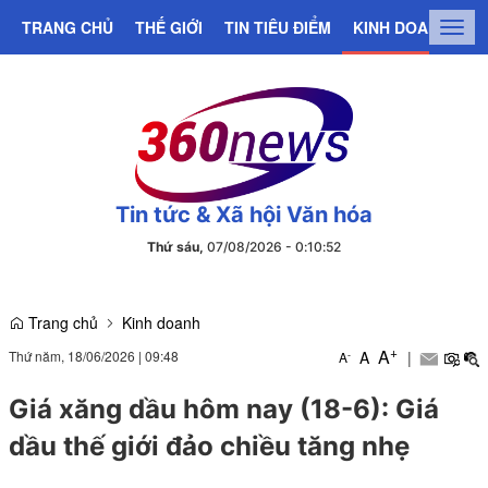
TRANG CHỦ
THẾ GIỚI
TIN TIÊU ĐIỂM
KINH DOANH
C
Togg
navig
Tin tức & Xã hội Văn hóa
Thứ sáu,
07/08/2026
-
0
:
10
:
52
Trang chủ
Kinh doanh
+
A
Thứ năm, 18/06/2026
|
09:48
A
|
-
A
Giá xăng dầu hôm nay (18-6): Giá
dầu thế giới đảo chiều tăng nhẹ