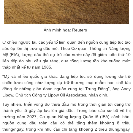
Ảnh minh họa: Reuters
Ở chiều ngược lại, các yếu tố liên quan đến nguồn cung tiếp tục tạo
sức ép lên thị trường dầu mỏ. Theo Cơ quan Thông tin Năng lượng
Mỹ (EIA), lượng dầu thô dự trữ của nước này đã giảm tuần thứ 10
liên tiếp do nhu cầu gia tăng, đưa tổng lượng tồn kho xuống mức
thấp nhất kể từ năm 1985.
“Mỹ và nhiều quốc gia khác đang tiếp tục sử dụng lượng dự trữ
chiến lược cũng như lượng dự trữ thương mại nhằm hạn chế tác
động từ những gián đoạn nguồn cung tại Trung Đông”, ông Andy
Lipow, Chủ tịch Công ty Lipow Oil Associates, nhận định.
Tuy nhiên, triển vọng dư thừa dầu mỏ trong thời gian tới đang trở
thành yếu tố gây áp lực lên giá dầu. Trong báo cáo sơ bộ về thị
trường năm 2027, Cơ quan Năng lượng Quốc tế (IEA) cảnh báo,
nguồn cung dầu toàn cầu có thể tăng thêm khoảng 8 triệu
thùng/ngày, trong khi nhu cầu chỉ tăng khoảng 2 triệu thùng/ngày.