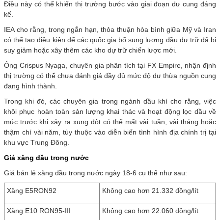
Điều này có thể khiến thị trường bước vào giai đoạn dư cung đáng
kể.
IEA cho rằng, trong ngắn hạn, thỏa thuận hòa bình giữa Mỹ và Iran
có thể tạo điều kiện để các quốc gia bổ sung lượng dầu dự trữ đã bị
suy giảm hoặc xây thêm các kho dự trữ chiến lược mới.
Ông Crispus Nyaga, chuyên gia phân tích tại FX Empire, nhận định
thị trường có thể chưa đánh giá đầy đủ mức độ dư thừa nguồn cung
đang hình thành.
Trong khi đó, các chuyên gia trong ngành dầu khí cho rằng, việc
khôi phục hoàn toàn sản lượng khai thác và hoạt động lọc dầu về
mức trước khi xảy ra xung đột có thể mất vài tuần, vài tháng hoặc
thậm chí vài năm, tùy thuộc vào diễn biến tình hình địa chính trị tại
khu vực Trung Đông.
Giá xăng dầu trong nước
Giá bán lẻ xăng dầu trong nước ngày 18-6 cụ thể như sau:
Xăng E5RON92
Không cao hơn 21.332 đồng/lít
Xăng E10 RON95-III
Không cao hơn 22.060 đồng/lít