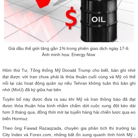
Giá dầu thế giới tăng gần 1% trong phiên giao dịch ngày 17-6.
Ảnh minh họa: Energy Now
Hôm thứ Tư, Tổng thống Mỹ Donald Trump cho biết, bản ghi nhớ
đạt được với Iran chưa phải là thỏa thuận cuối cùng và Mỹ có thể
nối lại các hoạt động quân sự nếu Tehran không tuân thủ bản ghi
nhớ (MoU) đã ký giữa hai bên.
Tuyên bố này được đưa ra sau khi Mỹ và Iran thông báo đã đạt
được thỏa thuận hòa bình nhằm chấm dứt cuộc xung đột kéo dài
hơn 3 tháng qua, đồng thời mở lại tuyến hàng hải chiến lược qua eo
biển Hormuz.
Theo ông Fawad Razaqzada, chuyên gia phân tích thị trường tại
City Index và Forex.com, những bất ổn xung quanh tình hình Mỹ -