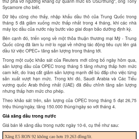
thử phá vỡ ngưỡng kháng cự quanh mức 65 USD/thùng", ông Tony
Sycamore cho biết.
Dữ liệu cũng cho thấy, nhập khẩu dầu thô của Trung Quốc trong
tháng 5 đã giảm xuống mức thấp nhất trong 4 tháng, khi các nhà
máy lọc dầu của nước này bước vào giai đoạn bảo dưỡng định kỳ.
Bên cạnh đó, triển vọng về một thỏa thuận thương mại Mỹ - Trung
Quốc cũng đã làm lu mờ lo ngại về những tác động tiêu cực lên giá
dầu từ việc OPEC+ tăng sản lượng trong tháng tới.
Trong một cuộc khảo sát của Reuters mới công bố ngày hôm qua,
sản lượng dầu của OPEC trong tháng 5 tăng nhưng thấp hơn mức
cam kết, do Iraq cắt giảm sản lượng mạnh để bù đắp cho việc từng
sản xuất vượt hạn mức. Trong khi đó, Saudi Arabia và Các Tiểu
vương quốc Arab thống nhất (UAE) đã điều chỉnh tăng sản lượng
nhưng thấp hơn mức cho phép.
Theo khảo sát trên, sản lượng của OPEC trong tháng 5 đạt 26,75
triệu thùng/ngày, tăng 150.000 thùng/ngày so với tháng 4.
Giá xăng dầu trong nước
Giá bán lẻ xăng dầu trong nước ngày 10-6, cụ thể như sau:
Xăng E5 RON 92 không cao hơn 19.263 đồng/lít.