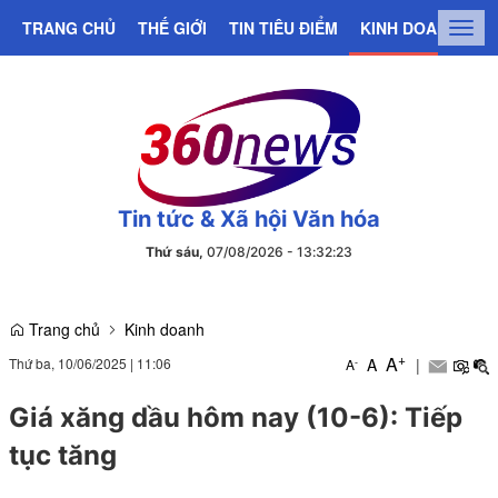
TRANG CHỦ
THẾ GIỚI
TIN TIÊU ĐIỂM
KINH DOANH
C
Togg
navig
Tin tức & Xã hội Văn hóa
Thứ sáu,
07/08/2026
-
13
:
32
:
23
Trang chủ
Kinh doanh
+
A
Thứ ba, 10/06/2025
|
11:06
A
|
-
A
Giá xăng dầu hôm nay (10-6): Tiếp
tục tăng