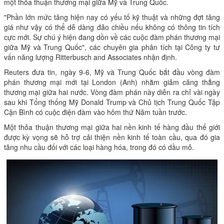
một thỏa thuận thương mại giữa Mỹ và Trung Quốc.
"Phần lớn mức tăng hiện nay có yếu tố kỹ thuật và những đợt tăng
giá như vậy có thể dễ dàng đảo chiều nếu không có thông tin tích
cực mới. Sự chú ý hiện đang dồn về các cuộc đàm phán thương mại
giữa Mỹ và Trung Quốc", các chuyên gia phân tích tại Công ty tư
vấn năng lượng Ritterbusch and Associates nhận định.
Reuters đưa tin, ngày 9-6, Mỹ và Trung Quốc bắt đầu vòng đàm
phán thương mại mới tại London (Anh) nhằm giảm căng thẳng
thương mại giữa hai nước. Vòng đàm phán này diễn ra chỉ vài ngày
sau khi Tổng thống Mỹ Donald Trump và Chủ tịch Trung Quốc Tập
Cận Bình có cuộc điện đàm vào hôm thứ Năm tuần trước.
Một thỏa thuận thương mại giữa hai nền kinh tế hàng đầu thế giới
được kỳ vọng sẽ hỗ trợ cải thiện nền kinh tế toàn cầu, qua đó gia
tăng nhu cầu đối với các loại hàng hóa, trong đó có dầu mỏ.