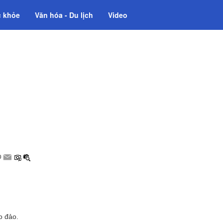
 khỏe
Văn hóa - Du lịch
Video
o đảo.