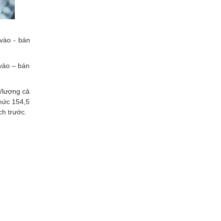
vào - bán
 vào – bán
/lượng cả
 mức 154,5
ch trước.