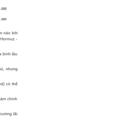
n nào bởi
n Hormuz -
a bình lâu
thủ, nhưng
d) có thể
làm chính
rường lãi