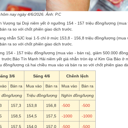
 hôm nay ngày 4/6/2026. Ảnh: P.C
h Vượng tại Doji niêm yết ở ngưỡng 154 - 157 triệu đồng/lượng (mua 
án ra so với chốt phiên giao dịch trước.
àng nhẫn SJC loại 1-5 chỉ ở mức 153,8 - 156,8 triệu đồng/lượng (mua
án ra so với chốt phiên giao dịch trước.
ng 154 - 157 triệu đồng/lượng (mua vào - bán ra), giảm 500.000 đồng
ch trước.Bảo Tín Mạnh Hải niêm yết giá nhẫn tròn ép vỉ Kim Gia Bảo ở
ệu đồng/lượng cả hai chiều mua vào và bán ra so với chốt phiên giao dị
Sáng 3/6
Sáng 4/6
Chênh lệch
vào
Bán ra
Mua vào
Bán ra
Mua vào
Bán ra
u đồng/lượng
Triệu đồng/lượng
Nghìn đồng/lượng
3
157,3
153,8
156,8
-500
-500
5
158,5
154,5
157,5
-1000
-1000
5
157,5
154,0
157,0
-500
-500