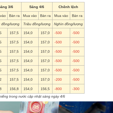
Sáng 3/6
Sáng 4/6
Chênh lệch
vào
Bán ra
Mua vào
Bán ra
Mua vào
Bán ra
u đồng/lượng
Triệu đồng/lượng
Nghìn đồng/lượng
5
157,5
154,0
157,0
-500
-500
5
157,5
154,0
157,0
-500
-500
5
157,5
154,0
157,0
-500
-500
5
157,5
154,0
157,0
-500
-500
5
157,5
154,0
157,0
-500
-500
2
157,5
154,0
157,0
-200
-500
8
156,8
154,0
156,5
-800
-300
iếng trong nước cập nhật sáng ngày 4/6