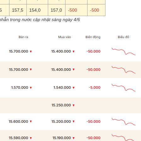
5
157,5
154,0
157,0
-500
-500
nhẫn trong nước cập nhật sáng ngày 4/6