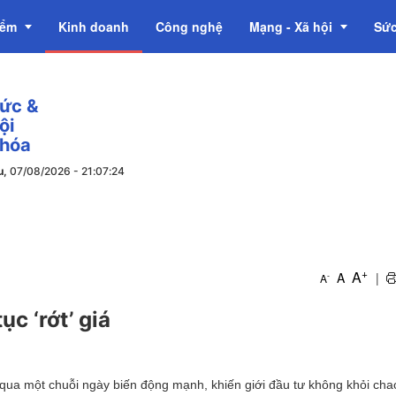
iểm
Kinh doanh
Công nghệ
Mạng - Xã hội
Sức
tức &
OCOP
ội
 hóa
u,
07/08/2026
-
21
:
07
:
26
+
A
A
|
-
A
c ‘rớt’ giá
ải qua một chuỗi ngày biến động mạnh, khiến giới đầu tư không khỏi cha