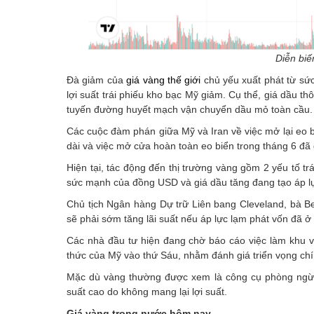
Diễn biế
Đà giảm của
giá vàng thế giới
chủ yếu xuất phát từ sứ
lợi suất trái phiếu kho bạc Mỹ giảm. Cụ thể, giá dầu th
tuyến đường huyết mạch vận chuyển dầu mỏ toàn cầu.
Các cuộc đàm phán giữa Mỹ và Iran về việc mở lại eo bi
dài và việc mở cửa hoàn toàn eo biển trong tháng 6 đã 
Hiện tại, tác động đến thị trường vàng gồm 2 yếu tố trá
sức mạnh của đồng USD và giá dầu tăng đang tạo áp lự
Chủ tịch Ngân hàng Dự trữ Liên bang Cleveland, bà B
sẽ phải sớm tăng lãi suất nếu áp lực lạm phát vốn đã ở 
Các nhà đầu tư hiện đang chờ báo cáo việc làm khu v
thức của Mỹ vào thứ Sáu, nhằm đánh giá triển vọng chính
Mặc dù vàng thường được xem là công cụ phòng ngừa l
suất cao do không mang lại lợi suất.
Giá vàng trong nước hôm nay