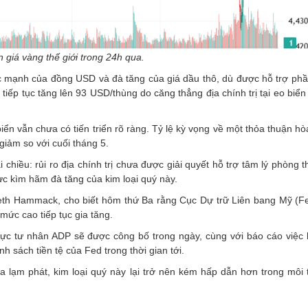
n giá vàng thế giới trong 24h qua.
c mạnh của đồng USD và đà tăng của giá dầu thô, dù được hỗ trợ phầ
ô tiếp tục tăng lên 93 USD/thùng do căng thẳng địa chính trị tại eo biể
ển vẫn chưa có tiến triển rõ ràng. Tỷ lệ kỳ vọng về một thỏa thuận hò
giảm so với cuối tháng 5.
i chiều: rủi ro địa chính trị chưa được giải quyết hỗ trợ tâm lý phòng 
c kìm hãm đà tăng của kim loại quý này.
eth Hammack, cho biết hôm thứ Ba rằng Cục Dự trữ Liên bang Mỹ (Fe
mức cao tiếp tục gia tăng.
ực tư nhân ADP sẽ được công bố trong ngày, cùng với báo cáo việc 
 sách tiền tệ của Fed trong thời gian tới.
ạm phát, kim loại quý này lại trở nên kém hấp dẫn hơn trong môi t