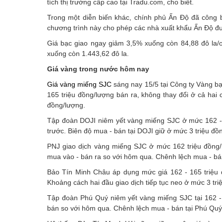
tích thị trường cấp cao tại Tradu.com, cho biết.
Trong một diễn biến khác, chính phủ Ấn Độ đã công
chương trình này cho phép các nhà xuất khẩu Ấn Độ đư
Giá bạc giao ngay giảm 3,5% xuống còn 84,88 đô la/
xuống còn 1.443,62 đô la.
Giá vàng trong nước hôm nay
Giá vàng miếng SJC
sáng nay 15/5 tại Công ty Vàng b
165 triệu đồng/lượng bán ra, không thay đổi ở cả hai
đồng/lượng.
Tập đoàn DOJI niêm yết vàng miếng SJC ở mức 162 - 16
trước. Biên độ mua - bán tại DOJI giữ ở mức 3 triệu đồ
PNJ giao dịch vàng miếng SJC ở mức 162 triệu đồng/l
mua vào - bán ra so với hôm qua. Chênh lệch mua - bán 
Bảo Tín Minh Châu áp dụng mức giá 162 - 165 triệu đ
Khoảng cách hai đầu giao dịch tiếp tục neo ở mức 3 tri
Tập đoàn Phú Quý niêm yết vàng miếng SJC tại 162 - 1
bán so với hôm qua. Chênh lệch mua - bán tại Phú Quý 