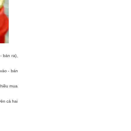
- bán ra),
 vào - bán
 chiều mua
yên cả hai