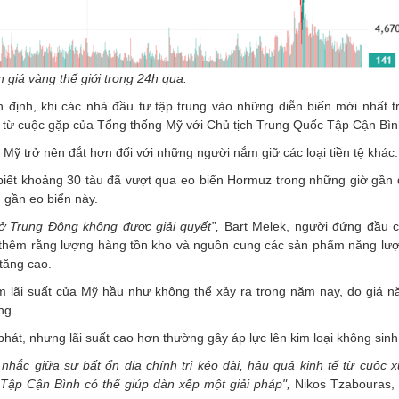
n giá vàng thế giới trong 24h qua.
 định, khi các nhà đầu tư tập trung vào những diễn biến mới nhất t
iệu từ cuộc gặp của Tổng thống Mỹ với Chủ tịch Trung Quốc Tập Cận Bìn
 Mỹ trở nên đắt hơn đối với những người nắm giữ các loại tiền tệ khác.
biết khoảng 30 tàu đã vượt qua eo biển Hormuz trong những giờ gần 
 gần eo biển này.
 Trung Đông không được giải quyết”,
Bart Melek, người đứng đầu c
ói thêm rằng lượng hàng tồn kho và nguồn cung các sản phẩm năng lượ
tăng cao.
 lãi suất của Mỹ hầu như không thể xảy ra trong năm nay, do giá n
ng.
t, nhưng lãi suất cao hơn thường gây áp lực lên kim loại không sinh 
 nhắc giữa sự bất ổn địa chính trị kéo dài, hậu quả kinh tế từ cuộc 
Tập Cận Bình có thể giúp dàn xếp một giải pháp",
Nikos Tzabouras,