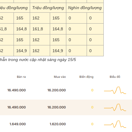
iệu đồng/lượng
Triệu đồng/lượng
Nghìn đồng/lượng
62
165
162
165
0
0
61,8
164,8
161,8
164,8
0
0
62
165
162
165
0
0
62
164,9
162
164,9
0
0
hẫn trong nước cập nhật sáng ngày 15/5