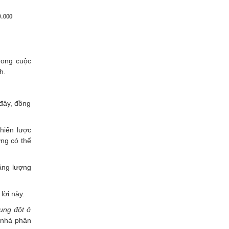
rong cuộc
h.
đây, đồng
hiến lược
ng có thể
ăng lượng
lời này.
xung đột ở
 nhà phân