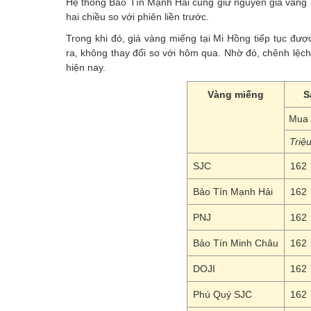
Hệ thống Bảo Tín Mạnh Hải cũng giữ nguyên giá vàng m
hai chiều so với phiên liền trước.
Trong khi đó, giá vàng miếng tại Mi Hồng tiếp tục đư
ra, không thay đổi so với hôm qua. Nhờ đó, chênh lệch 
hiện nay.
Vàng miếng
S
Mua 
Triệ
SJC
162
Bảo Tín Mạnh Hải
162
PNJ
162
Bảo Tín Minh Châu
162
DOJI
162
Phú Quý SJC
162