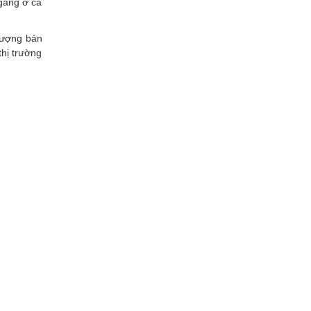
gang ở cả
lượng bán
thị trường