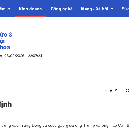
iểm
Kinh doanh
Công nghệ
Mạng - Xã hội
Sức
tức &
OCOP
ội
 hóa
ăm,
06/08/2026
-
22
:
07
:
25
+
A
A
|
-
A
định
ập trung vào Trung Đông và cuộc gặp giữa ông Trump và ông Tập Cận B