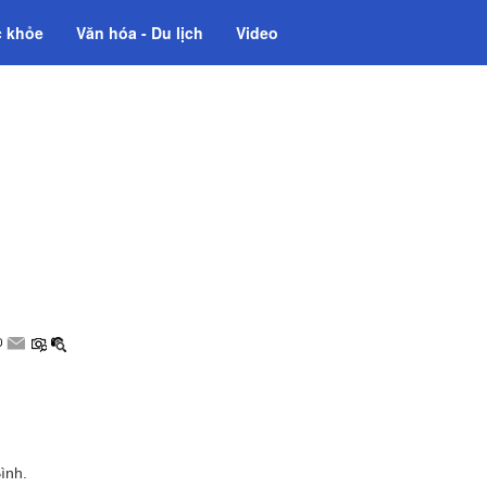
 khỏe
Văn hóa - Du lịch
Video
ình.