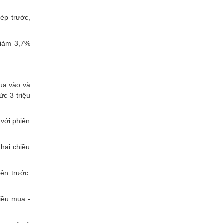
ép trước,
giảm 3,7%
ua vào và
c 3 triệu
với phiên
hai chiều
ên trước.
iều mua -