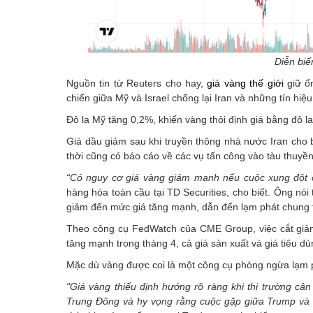
Diễn biế
Nguồn tin từ Reuters cho hay,
giá vàng thế giới
giữ ổn
chiến giữa Mỹ và Israel chống lại Iran và những tín h
Đô la Mỹ tăng 0,2%, khiến vàng thỏi định giá bằng đô la
Giá dầu giảm sau khi truyền thông nhà nước Iran cho 
thời cũng có báo cáo về các vụ tấn công vào tàu thuyền
“Có nguy cơ giá vàng giảm mạnh nếu cuộc xung đột ở
hàng hóa toàn cầu tại TD Securities, cho biết. Ông n
giảm đến mức giá tăng mạnh, dẫn đến lạm phát chung 
Theo công cụ FedWatch của CME Group, việc cắt giảm
tăng mạnh trong tháng 4, cả giá sản xuất và giá tiêu dù
Mặc dù vàng được coi là một công cụ phòng ngừa lạm phá
"Giá vàng thiếu định hướng rõ ràng khi thị trường cân
Trung Đông và hy vọng rằng cuộc gặp giữa Trump và 