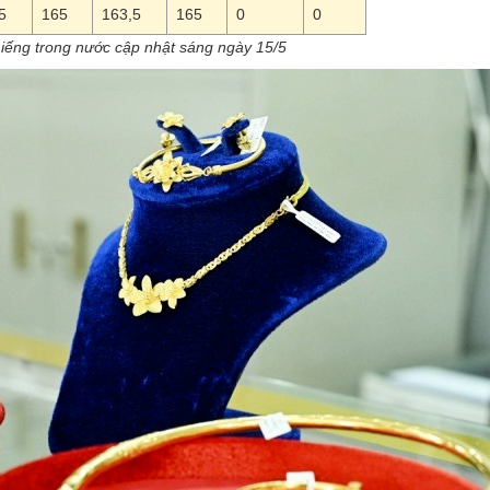
5
165
163,5
165
0
0
iếng trong nước cập nhật sáng ngày 15/5