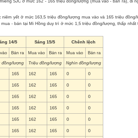
iếng SJC ở mức 162 - 165 triệu đồng/lượng (mua vào - bán ra), đi n
ợc niêm yết ở mức 163,5 triệu đồng/lượng mua vào và 165 triệu đồng/
mua - bán tại Mi Hồng duy trì ở mức 1,5 triệu đồng/lượng, thấp nhất 
áng 14/5
Sáng 15/5
Chênh lệch
vào
Bán ra
Mua vào
Bán ra
Mua vào
Bán ra
u đồng/lượng
Triệu đồng/lượng
Nghìn đồng/lượng
165
162
165
0
0
165
162
165
0
0
165
162
165
0
0
165
162
165
0
0
165
162
165
0
0
165
162
165
0
0