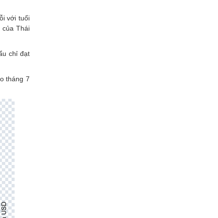
i với tuổi
m của Thái
u chỉ đạt
ao tháng 7