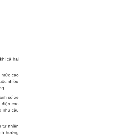
khi cả hai
 ở mức cao
uộc nhiều
ng.
oanh số xe
e điện cao
o nhu cầu
u
tự nhiên
ảnh hưởng