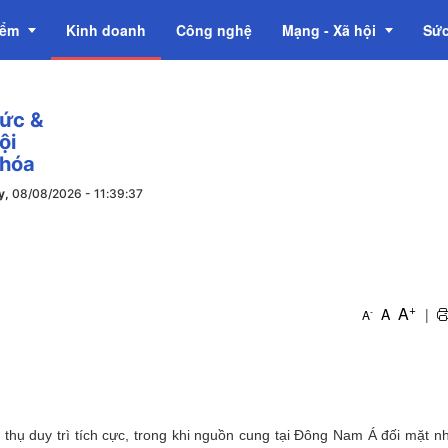
iểm
Kinh doanh
Công nghệ
Mạng - Xã hội
Sức
tức &
OCOP
ội
 hóa
y,
08/08/2026
-
11
:
39
:
38
+
A
A
|
-
A
u thụ duy trì tích cực, trong khi nguồn cung tại Đông Nam Á đối mặt n