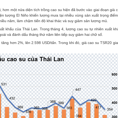
i, hơn một nửa diện tích trồng cao su hiện đã bước vào giai đoạn già cỗ
iện tượng El Niño khiến lượng mưa tại nhiều vùng sản xuất trọng điể
hiều năm, làm chậm tiến độ khai thác và suy giảm sản lượng mủ.
t khẩu của Thái Lan. Trong tháng 4, lượng cao su tự nhiên xuất khẩ
ái và đánh dấu tháng thứ năm liên tiếp suy giảm hai chữ số.
7 tăng hơn 2%, lên 2.598 USD/tấn. Trong khi đó, giá cao su TSR20 gi