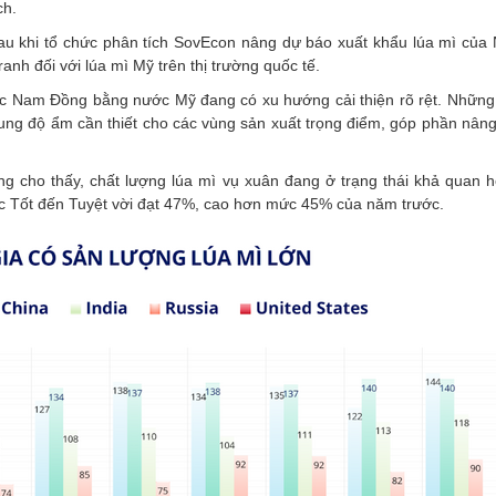
ch.
u khi tổ chức phân tích SovEcon nâng dự báo xuất khẩu lúa mì của 
anh đối với lúa mì Mỹ trên thị trường quốc tế.
hu vực Nam Đồng bằng nước Mỹ đang có xu hướng cải thiện rõ rệt. Nhữ
sung độ ẩm cần thiết cho các vùng sản xuất trọng điểm, góp phần nâng
 cho thấy, chất lượng lúa mì vụ xuân đang ở trạng thái khả quan h
ức Tốt đến Tuyệt vời đạt 47%, cao hơn mức 45% của năm trước.