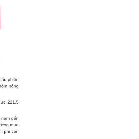
 dấu phiên
 nhóm nông
mức 221,5
u năm đến
 cường mua
i phí vận