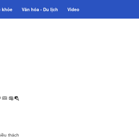
 khỏe
Văn hóa - Du lịch
Video
hiều thách