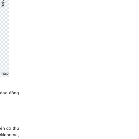
c dao động
iến độ thu
Oklahoma,