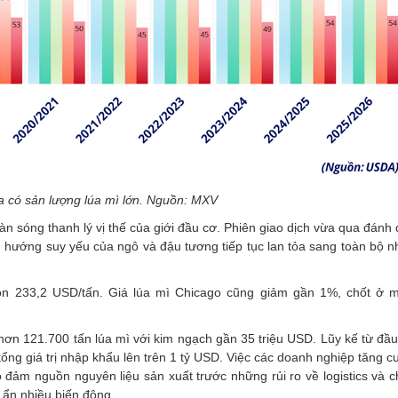
 có sản lượng lúa mì lớn. Nguồn: MXV
làn sóng thanh lý vị thế của giới đầu cơ. Phiên giao dịch vừa qua đánh
 xu hướng suy yếu của ngô và đậu tương tiếp tục lan tỏa sang toàn bộ
òn 233,2 USD/tấn. Giá lúa mì Chicago cũng giảm gần 1%, chốt ở 
ơn 121.700 tấn lúa mì với kim ngạch gần 35 triệu USD. Lũy kế từ đầ
tổng giá trị nhập khẩu lên trên 1 tỷ USD. Việc các doanh nghiệp tăng
m nguồn nguyên liệu sản xuất trước những rủi ro về logistics và ch
m ẩn nhiều biến động.