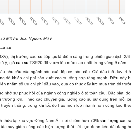
 số MXV-Index. Nguồn: MXV
cao su
XV), thị trường cao su tiếp tục là điểm sáng trong phiên giao dịch 2/6 
hú ý,
giá cao su
TSR20 đã vươn lên mức cao nhất trong vòng 9 năm.
cấu nhu cầu của ngành sản xuất lốp xe toàn cầu. Giá dầu thô duy trì
ng đã khiến chi phí sản xuất cao su tổng hợp tăng mạnh. Điều này b
ên nhằm tối ưu chi phí đầu vào, qua đó thúc đẩy lực mua trên thị trườ
cực nhờ sự phục hồi của ngành công nghiệp ô tô toàn cầu. Đặc biệt, d
hị trường lớn. Theo các chuyên gia, lượng cao su sử dụng trên mỗi x
truyền thống, trong khi tốc độ hao mòn lốp nhanh hơn cũng kéo the
hách thức tại khu vực Đông Nam Á - nơi chiếm hơn 70%
sản lượng cao s
h tác suy giảm cùng các hiện tượng thời tiết cực đoan kéo dài đang 