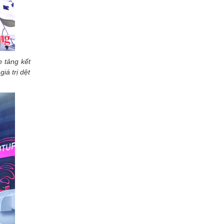
n tảng kết
iá trị dệt