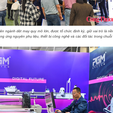
ên ngành dệt may quy mô lớn, được tổ chức định kỳ, giữ vai trò là nề
g ứng nguyên phụ liệu, thiết bị công nghệ và các đối tác trong chuỗi g