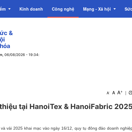
iểm
Kinh doanh
Công nghệ
Mạng - Xã hội
Sức
tức &
OCOP
ội
 hóa
ăm,
06/08/2026
-
19
:
34
:
+
A
A
|
-
A
thiệu tại HanoiTex & HanoiFabric 202
ệu và vải 2025 khai mạc vào ngày 16/12, quy tụ đông đảo doanh nghiệ