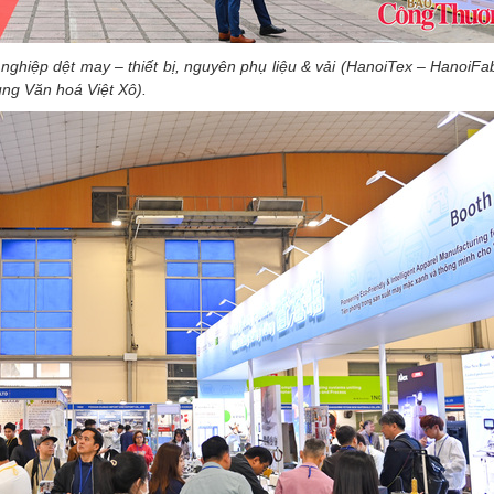
ghiệp dệt may – thiết bị, nguyên phụ liệu & vải (HanoiTex – HanoiFa
ung Văn hoá Việt Xô).