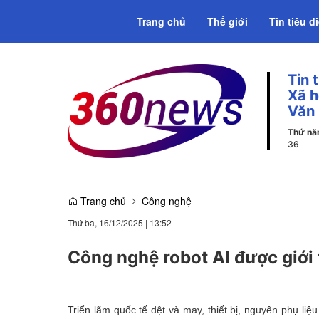
Trang chủ
Thế giới
Tin tiêu đ
Tin 
Emagazine
Xã h
Văn
Thứ n
38
Trang chủ
Công nghệ
Thứ ba, 16/12/2025
|
13:52
Công nghệ robot AI được giới 
Triển lãm quốc tế dệt và may, thiết bị, nguyên phụ li