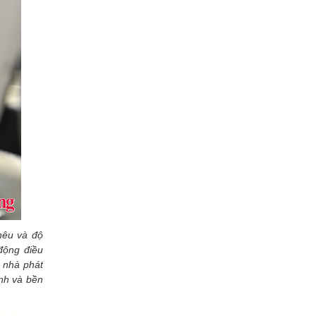
hêu và độ
 động điều
o nhà phát
anh và bền