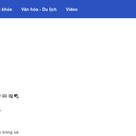
 khỏe
Văn hóa - Du lịch
Video
5
p trong và