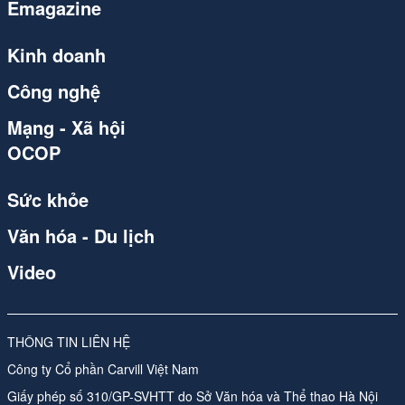
Emagazine
congthuong.vn
Spider
Kinh doanh
congthuong.vn
Công nghệ
congthuong.vn
Mạng - Xã hội
OCOP
congthuong.vn
Spider
Sức khỏe
congthuong.vn
Văn hóa - Du lịch
Spider
Video
congthuong.vn
Spider
THÔNG TIN LIÊN HỆ
Công ty Cổ phần Carvill Việt Nam
Spider
Giấy phép số 310/GP-SVHTT do Sở Văn hóa và Thể thao Hà Nội