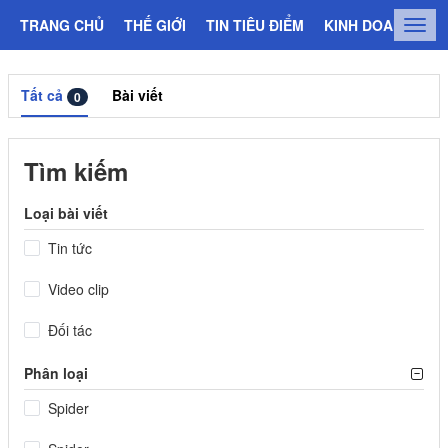
TRANG CHỦ
THẾ GIỚI
TIN TIÊU ĐIỂM
KINH DOANH
C
Togg
navig
Tất cả
Bài viết
0
Tìm kiếm
Loại bài viết
Tin tức
Video clip
Đối tác
Phân loại
Spider