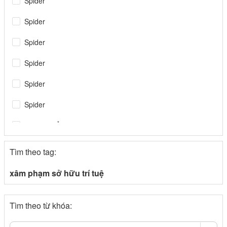
Spider
Spider
Spider
Spider
Spider
Spider
Tin tiêu điểm
Spider
Tìm theo tag:
congthuong.vn
xâm phạm sở hữu trí tuệ
Spider
Tìm theo từ khóa:
congthuong.vn