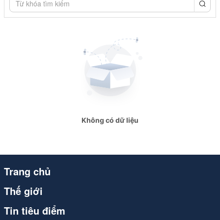
congthuong.vn
congthuong.vn
congthuong.vn
congthuong.vn
congthuong.vn
congthuong.vn
Không có dữ liệu
Spider
Spider
Spider
Trang chủ
Spider
Thế giới
congthuong.vn
Tin tiêu điểm