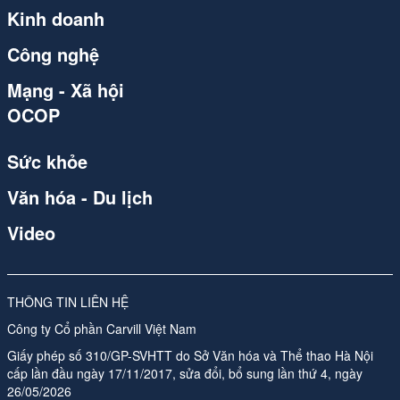
Kinh doanh
Mạng - Xã hội (4)
Công nghệ
laodong.vn
Mạng - Xã hội
Spider
OCOP
laodong.vn
Sức khỏe
Văn hóa - Du lịch
Văn hóa - Du lịch
Thế giới
Video
spider
Sức khỏe (1)
THÔNG TIN LIÊN HỆ
congthuong.vn
Công ty Cổ phần Carvill Việt Nam
thanhtra.com.vn
Giấy phép số 310/GP-SVHTT do Sở Văn hóa và Thể thao Hà Nội
cấp lần đầu ngày 17/11/2017, sửa đổi, bổ sung lần thứ 4, ngày
Trái đất xanh
26/05/2026