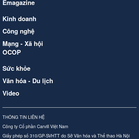
Emagazine
Spider
Spider
Kinh doanh
Spider
Công nghệ
Spider (1)
Mạng - Xã hội
OCOP
qdnd.vn
Sức khỏe
qdnd.vn
Văn hóa - Du lịch
qdnd.vn
Video
qdnd.vn
qdnd.vn
THÔNG TIN LIÊN HỆ
qdnd.vn
Công ty Cổ phần Carvill Việt Nam
qdnd.vn
Giấy phép số 310/GP-SVHTT do Sở Văn hóa và Thể thao Hà Nội