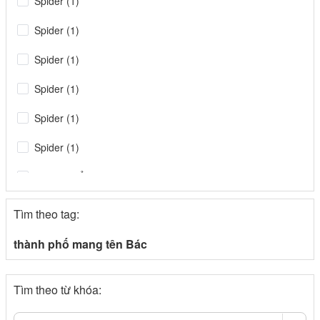
Spider (1)
Spider (1)
Spider (1)
Spider (1)
Spider (1)
Spider (1)
Tin tiêu điểm (1)
Spider
Tìm theo tag:
congthuong.vn (1)
thành phố mang tên Bác
Spider (1)
Tìm theo từ khóa:
congthuong.vn (1)