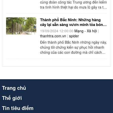
congthuong.vn (1)
cùng đoàn công tác Trung ương đến kiểm
tra tình hình thiệt hại do mưa lũ gây ra tại
Spider (1)
Lâm Đồng.
Thành phố Bắc Ninh: Những hàng
congthuong.vn (1)
cây lại sẵn sàng vươn mình tỏa bóng
mát, ngát hương thơm
19/09/2024 12:00:00
Mạng - Xã hội
|
congthuong.vn (1)
thanhtra.com.vn
|
spider
Đến thành phố Bắc Ninh những ngày này,
congthuong.vn (1)
chúng tôi chứng kiến sự phục hồi nhanh
chóng của các con đường mà chỉ cách
Spider (1)
đây ít ngày còn ngổn ngang cây đổ, ...
congthuong.vn (1)
Spider (1)
congthuong.vn (1)
Trang chủ
Spider
Thế giới
Spider
Tin tiêu điểm