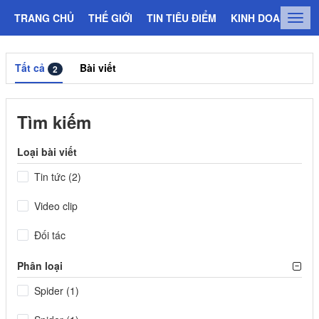
TRANG CHỦ
THẾ GIỚI
TIN TIÊU ĐIỂM
KINH DOANH
C
Togg
navig
Tất cả
Bài viết
2
Tìm kiếm
Loại bài viết
Tin tức (2)
Video clip
Đối tác
Phân loại
Spider (1)