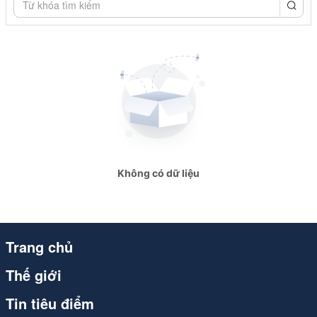
congthuong.vn
congthuong.vn
congthuong.vn
congthuong.vn
congthuong.vn
congthuong.vn
Không có dữ liệu
Spider
Spider
Spider
Trang chủ
Spider
Thế giới
congthuong.vn
Tin tiêu điểm