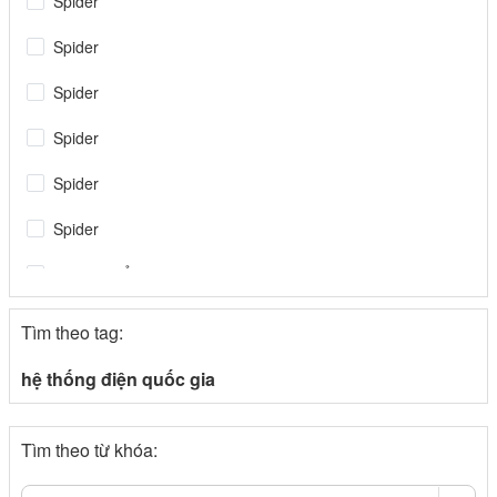
Spider
Spider
Spider
Spider
Spider
Spider
Tin tiêu điểm
Spider
Tìm theo tag:
congthuong.vn
hệ thống điện quốc gia
Spider
Tìm theo từ khóa:
congthuong.vn