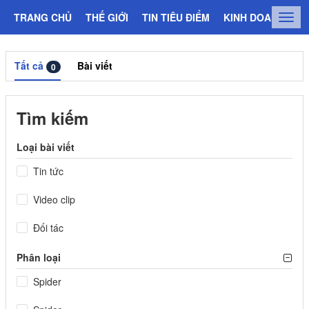
TRANG CHỦ
THẾ GIỚI
TIN TIÊU ĐIỂM
KINH DOANH
C
Togg
navig
Tất cả
Bài viết
0
Tìm kiếm
Loại bài viết
Tin tức
Video clip
Đối tác
Phân loại
Spider