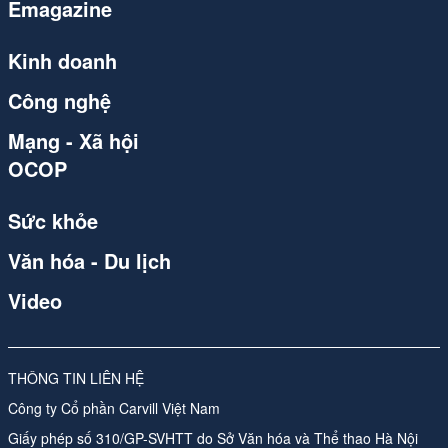
Emagazine
congthuong.vn
Spider
Kinh doanh
congthuong.vn
Công nghệ
congthuong.vn
Mạng - Xã hội
OCOP
congthuong.vn
Spider
Sức khỏe
congthuong.vn
Văn hóa - Du lịch
Spider
Video
congthuong.vn
Spider
THÔNG TIN LIÊN HỆ
Công ty Cổ phần Carvill Việt Nam
Spider
Giấy phép số 310/GP-SVHTT do Sở Văn hóa và Thể thao Hà Nội