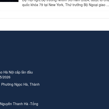
quốc khóa 79 tại New York, Thứ trưởng Bộ Ngoại giao ..
o Hà Nội cấp lần đầu
05/2026
n, Phường Ngọc Hà, Thành
 Nguyễn Thanh Hà -Tổng