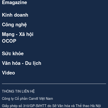
Emagazine
congthuong.vn
Spider
Kinh doanh
congthuong.vn
Công nghệ
congthuong.vn
Mạng - Xã hội
OCOP
congthuong.vn
Spider
Sức khỏe
congthuong.vn
Văn hóa - Du lịch
Spider
Video
congthuong.vn
Spider
THÔNG TIN LIÊN HỆ
Công ty Cổ phần Carvill Việt Nam
Spider
Giấy phép số 310/GP-SVHTT do Sở Văn hóa và Thể thao Hà Nội