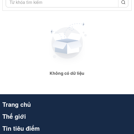
congthuong.vn
congthuong.vn
congthuong.vn
congthuong.vn
congthuong.vn
congthuong.vn
Không có dữ liệu
Spider
Spider
Spider
Trang chủ
Spider
Thế giới
congthuong.vn
Tin tiêu điểm