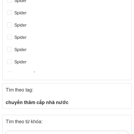
Spider
Spider
Spider
Spider
Spider
Spider
Tin tiêu điểm
Spider
Tìm theo tag:
congthuong.vn
chuyến thăm cấp nhà nước
Spider
Tìm theo từ khóa:
congthuong.vn