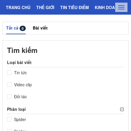
TRANG CHỦ
THẾ GIỚI
TIN TIÊU ĐIỂM
KINH DOANH
C
Togg
navig
Tất cả
Bài viết
0
Tìm kiếm
Loại bài viết
Tin tức
Video clip
Đối tác
Phân loại
Spider