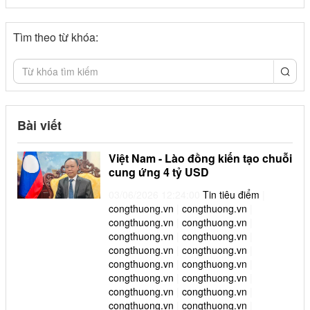
Spider (1)
congthuong.vn (1)
Tìm theo từ khóa:
congthuong.vn (1)
congthuong.vn (1)
congthuong.vn (1)
Bài viết
congthuong.vn (1)
Việt Nam - Lào đồng kiến tạo chuỗi
cung ứng 4 tỷ USD
congthuong.vn (1)
03/06/2026 12:24:00
Tin tiêu điểm
|
congthuong.vn (1)
congthuong.vn
|
congthuong.vn
|
congthuong.vn
|
congthuong.vn
|
Spider (1)
congthuong.vn
|
congthuong.vn
|
congthuong.vn
|
congthuong.vn
|
Spider (1)
congthuong.vn
|
congthuong.vn
|
congthuong.vn
|
congthuong.vn
|
Spider (1)
congthuong.vn
|
congthuong.vn
|
congthuong.vn
|
congthuong.vn
|