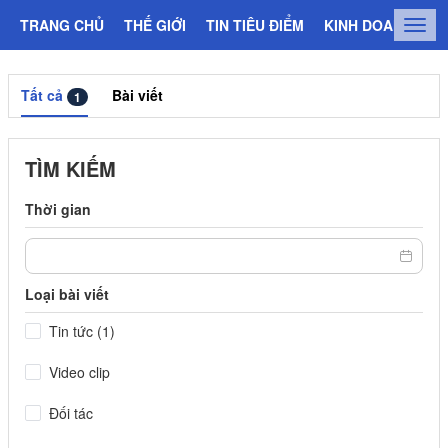
TRANG CHỦ
THẾ GIỚI
TIN TIÊU ĐIỂM
KINH DOANH
C
Togg
navig
Tất cả
Bài viết
1
TÌM KIẾM
Thời gian
Loại bài viết
Tin tức (1)
Video clip
Đối tác