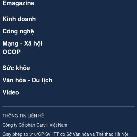
Emagazine
congthuong.vn
Spider
Kinh doanh
congthuong.vn
Công nghệ
congthuong.vn
Mạng - Xã hội
OCOP
congthuong.vn
Spider
Sức khỏe
congthuong.vn
Văn hóa - Du lịch
Spider
Video
congthuong.vn
Spider
THÔNG TIN LIÊN HỆ
Công ty Cổ phần Carvill Việt Nam
Spider
Giấy phép số 310/GP-SVHTT do Sở Văn hóa và Thể thao Hà Nội