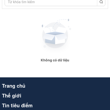
congthuong.vn
congthuong.vn
congthuong.vn
congthuong.vn
congthuong.vn
congthuong.vn
Không có dữ liệu
Spider
Spider
Spider
Trang chủ
Spider
Thế giới
congthuong.vn
Tin tiêu điểm