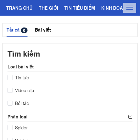
TRANG CHỦ
THẾ GIỚI
TIN TIÊU ĐIỂM
KINH DOANH
C
Togg
navig
Tất cả
Bài viết
0
Tìm kiếm
Loại bài viết
Tin tức
Video clip
Đối tác
Phân loại
Spider