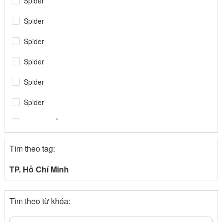
Spider
Spider
Spider
Spider
Spider
Spider
Tin tiêu điểm
Spider
Tìm theo tag:
congthuong.vn
TP. Hồ Chí Minh
Spider
Tìm theo từ khóa:
congthuong.vn