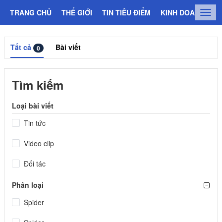
TRANG CHỦ
THẾ GIỚI
TIN TIÊU ĐIỂM
KINH DOANH
C
Togg
navig
Tất cả
Bài viết
0
Tìm kiếm
Loại bài viết
Tin tức
Video clip
Đối tác
Phân loại
Spider