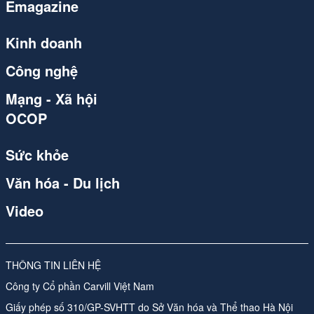
Emagazine
congthuong.vn
Spider
Kinh doanh
congthuong.vn
Công nghệ
congthuong.vn
Mạng - Xã hội
OCOP
congthuong.vn
Spider
Sức khỏe
congthuong.vn
Văn hóa - Du lịch
Spider
Video
congthuong.vn
Spider
THÔNG TIN LIÊN HỆ
Công ty Cổ phần Carvill Việt Nam
Spider
Giấy phép số 310/GP-SVHTT do Sở Văn hóa và Thể thao Hà Nội