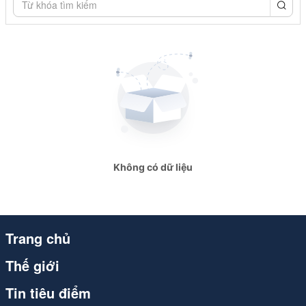
congthuong.vn
congthuong.vn
congthuong.vn
congthuong.vn
congthuong.vn
congthuong.vn
Không có dữ liệu
Spider
Spider
Spider
Trang chủ
Spider
Thế giới
congthuong.vn
Tin tiêu điểm