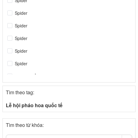
Spider
Spider
Spider
Spider
Spider
Spider
Tin tiêu điểm
Spider
Tìm theo tag:
congthuong.vn
Lễ hội pháo hoa quốc tế
Spider
Tìm theo từ khóa:
congthuong.vn