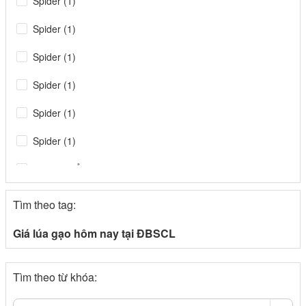
Spider (1)
Spider (1)
Spider (1)
Spider (1)
Spider (1)
Spider (1)
Tin tiêu điểm
Spider
Tìm theo tag:
congthuong.vn (1)
Giá lúa gạo hôm nay tại ĐBSCL
Spider (1)
Tìm theo từ khóa:
congthuong.vn (1)