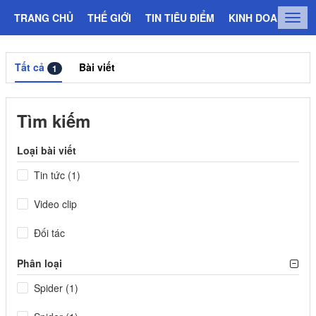
TRANG CHỦ
THẾ GIỚI
TIN TIÊU ĐIỂM
KINH DOANH
C
Togg
navig
Tất cả
Bài viết
1
Tìm kiếm
Loại bài viết
Tin tức (1)
Video clip
Đối tác
Phân loại
Spider (1)