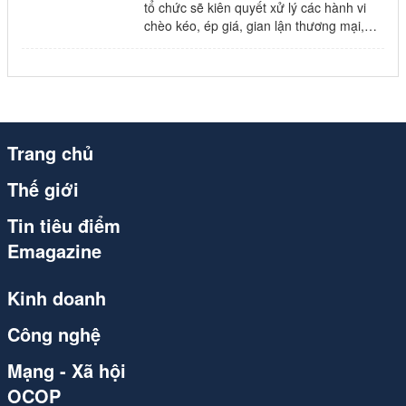
congthuong.vn (1)
tổ chức sẽ kiên quyết xử lý các hành vi
chèo kéo, ép giá, gian lận thương mại,
Spider (1)
lấn chiếm không gian di tích.
congthuong.vn (1)
congthuong.vn (1)
Trang chủ
congthuong.vn (1)
Thế giới
Spider (1)
Tin tiêu điểm
congthuong.vn (1)
Emagazine
Spider (1)
Kinh doanh
congthuong.vn (1)
Công nghệ
Spider
Mạng - Xã hội
Spider
OCOP