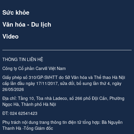
Spider
Sức khỏe
Spider
Văn hóa - Du lịch
Spider
Video
Spider (1)
qdnd.vn
THÔNG TIN LIÊN HỆ
qdnd.vn
Công ty Cổ phần Carvill Việt Nam
qdnd.vn
Giấy phép số 310/GP-SVHTT do Sở Văn hóa và Thể thao Hà Nội
cấp lần đầu ngày 17/11/2017, sửa đổi, bổ sung lần thứ 4, ngày
qdnd.vn
26/05/2026
Địa chỉ: Tầng 10, Tòa nhà Ladeco, số 266 phố Đội Cấn, Phường
qdnd.vn
Ngọc Hà, Thành phố Hà Nội
ĐT:
024 62541423
qdnd.vn
Phụ trách nội dung trang thông tin điện tử tổng hợp:
Bà Nguyễn
qdnd.vn
Thanh Hà -Tổng Giám đốc