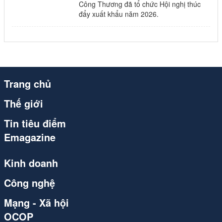
congthuong.vn (1)
Công Thương đã tổ chức Hội nghị thúc
đẩy xuất khẩu năm 2026.
Spider (1)
congthuong.vn (1)
congthuong.vn (1)
Trang chủ
congthuong.vn (1)
Thế giới
Spider (1)
Tin tiêu điểm
congthuong.vn (1)
Emagazine
Spider (1)
Kinh doanh
congthuong.vn (1)
Công nghệ
Spider
Mạng - Xã hội
Spider
OCOP