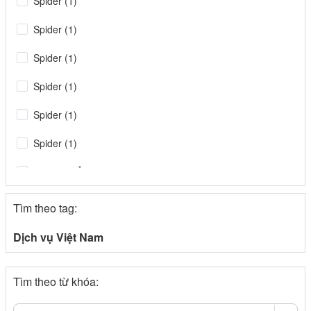
Spider (1)
Spider (1)
Spider (1)
Spider (1)
Spider (1)
Spider (1)
Tin tiêu điểm (1)
Spider
Tìm theo tag:
congthuong.vn (1)
Dịch vụ Việt Nam
Spider (1)
Tìm theo từ khóa:
congthuong.vn (1)