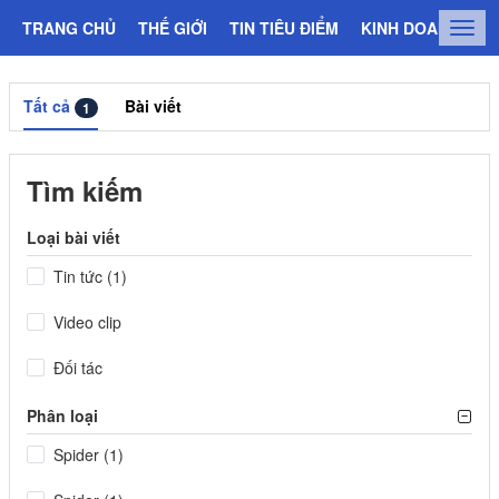
TRANG CHỦ
THẾ GIỚI
TIN TIÊU ĐIỂM
KINH DOANH
C
Togg
navig
Tất cả
Bài viết
1
Tìm kiếm
Loại bài viết
Tin tức (1)
Video clip
Đối tác
Phân loại
Spider (1)