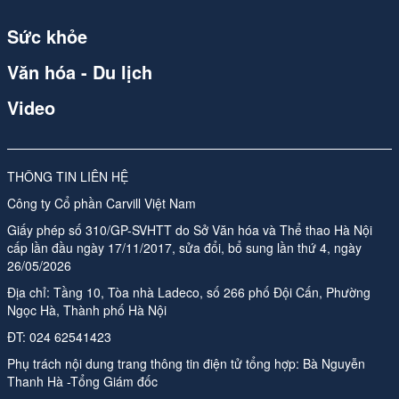
Spider
Sức khỏe
Spider
Văn hóa - Du lịch
Spider
Video
Spider (1)
qdnd.vn
THÔNG TIN LIÊN HỆ
qdnd.vn
Công ty Cổ phần Carvill Việt Nam
qdnd.vn
Giấy phép số 310/GP-SVHTT do Sở Văn hóa và Thể thao Hà Nội
cấp lần đầu ngày 17/11/2017, sửa đổi, bổ sung lần thứ 4, ngày
qdnd.vn
26/05/2026
Địa chỉ: Tầng 10, Tòa nhà Ladeco, số 266 phố Đội Cấn, Phường
qdnd.vn
Ngọc Hà, Thành phố Hà Nội
ĐT:
024 62541423
qdnd.vn
Phụ trách nội dung trang thông tin điện tử tổng hợp:
Bà Nguyễn
qdnd.vn
Thanh Hà -Tổng Giám đốc