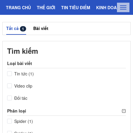
TRANG CHỦ
THẾ GIỚI
TIN TIÊU ĐIỂM
KINH DOANH
C
Togg
navig
Tất cả
Bài viết
1
Tìm kiếm
Loại bài viết
Tin tức (1)
Video clip
Đối tác
Phân loại
Spider (1)