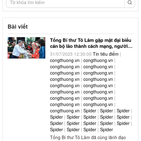
congthuong.vn (1)
congthuong.vn (1)
Bài viết
congthuong.vn (1)
Tổng Bí thư Tô Lâm gặp mặt đại biểu
congthuong.vn (1)
cán bộ lão thành cách mạng, người
có công
congthuong.vn (1)
31/07/2025 12:30:00
Tin tiêu điểm
|
congthuong.vn
|
congthuong.vn
|
congthuong.vn (1)
congthuong.vn
|
congthuong.vn
|
congthuong.vn
|
congthuong.vn
|
Spider (1)
congthuong.vn
|
congthuong.vn
|
congthuong.vn
|
congthuong.vn
|
Spider (1)
congthuong.vn
|
congthuong.vn
|
congthuong.vn
|
congthuong.vn
|
congthuong.vn
|
congthuong.vn
|
Spider (1)
congthuong.vn
|
Spider
|
Spider
|
Spider
|
Spider
|
Spider
|
Spider
|
Spider
|
Spider
|
Spider (1)
Spider
|
Spider
|
Spider
|
Spider
|
Spider
|
Spider
|
Spider
|
Spider
|
Spider
congthuong.vn (1)
Tổng Bí thư Tô Lâm đã cùng lãnh đạo