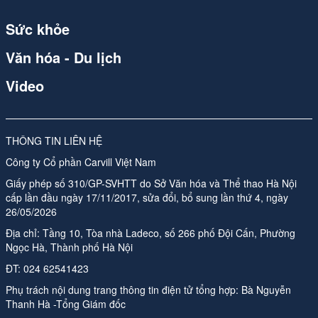
Spider
Sức khỏe
Spider
Văn hóa - Du lịch
Spider
Video
Spider (1)
qdnd.vn
THÔNG TIN LIÊN HỆ
qdnd.vn
Công ty Cổ phần Carvill Việt Nam
qdnd.vn
Giấy phép số 310/GP-SVHTT do Sở Văn hóa và Thể thao Hà Nội
cấp lần đầu ngày 17/11/2017, sửa đổi, bổ sung lần thứ 4, ngày
qdnd.vn
26/05/2026
Địa chỉ: Tầng 10, Tòa nhà Ladeco, số 266 phố Đội Cấn, Phường
qdnd.vn
Ngọc Hà, Thành phố Hà Nội
ĐT:
024 62541423
qdnd.vn
Phụ trách nội dung trang thông tin điện tử tổng hợp:
Bà Nguyễn
qdnd.vn
Thanh Hà -Tổng Giám đốc