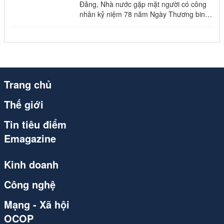
congthuong.vn (1)
Đảng, Nhà nước gặp mặt người có công
nhân kỷ niệm 78 năm Ngày Thương binh
Spider (1)
Liệt sĩ và 80 năm Quốc khánh.
congthuong.vn (1)
congthuong.vn (1)
Trang chủ
congthuong.vn (1)
Thế giới
Spider (1)
Tin tiêu điểm
congthuong.vn (1)
Emagazine
Spider (1)
Kinh doanh
congthuong.vn (1)
Công nghệ
Spider
Mạng - Xã hội
Spider
OCOP