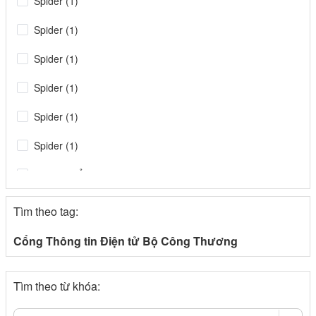
Spider (1)
Spider (1)
Spider (1)
Spider (1)
Spider (1)
Spider (1)
Tin tiêu điểm (1)
Spider
Tìm theo tag:
congthuong.vn (1)
Cổng Thông tin Điện tử Bộ Công Thương
Spider (1)
Tìm theo từ khóa:
congthuong.vn (1)